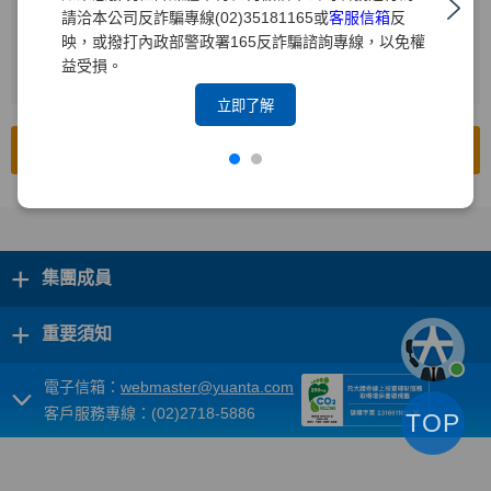
請洽本公司反詐騙專線(02)35181165或
客服信箱
反
輸入查詢年度
2
映，或撥打內政部警政署165反詐騙諮詢專線，以免權
益受損。
按下[搜尋]
3
立即了解
前往公開資訊觀測站
+
集團成員
+
重要須知
電子信箱：
webmaster@yuanta.com
客戶服務專線：(02)2718-5886
TOP