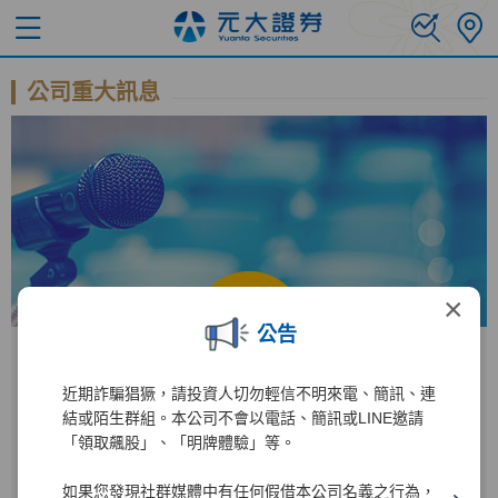
公司重大訊息
×
公告
近期詐騙猖獗，請投資人切勿輕信不明來電、簡訊、連
公開資訊觀測站
結或陌生群組。本公司不會以電話、簡訊或LINE邀請
「領取飆股」、「明牌體驗」等。
進入公開資訊觀測站後
如果您發現社群媒體中有任何假借本公司名義之行為，
2885
1
輸入公司代碼：