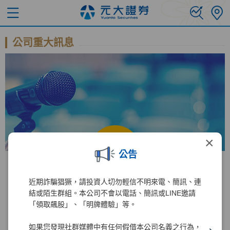
公司重大訊息
×
公告
近期詐騙猖獗，請投資人切勿輕信不明來電、簡訊、連
公開資訊觀測站
結或陌生群組。本公司不會以電話、簡訊或LINE邀請
「領取飆股」、「明牌體驗」等。
進入公開資訊觀測站後
如果您發現社群媒體中有任何假借本公司名義之行為，
2885
1
輸入公司代碼：