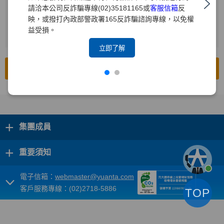
請洽本公司反詐騙專線(02)35181165或
客服信箱
反
輸入查詢年度
2
映，或撥打內政部警政署165反詐騙諮詢專線，以免權
益受損。
按下[搜尋]
3
立即了解
前往公開資訊觀測站
+
集團成員
+
重要須知
電子信箱：
webmaster@yuanta.com
客戶服務專線：(02)2718-5886
TOP