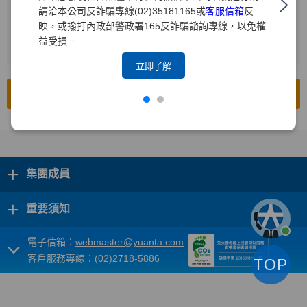
請洽本公司反詐騙專線(02)35181165或
客服信箱
反
輸入查詢年度
2
映，或撥打內政部警政署165反詐騙諮詢專線，以免權
益受損。
按下[搜尋]
3
立即了解
前往公開資訊觀測站
+
集團成員
+
重要須知
電子信箱：
webmaster@yuanta.com
客戶服務專線：(02)2718-5886
TOP