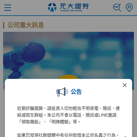
公司重大訊息
×
公告
近期詐騙猖獗，請投資人切勿輕信不明來電、簡訊、連
公開資訊觀測站
結或陌生群組。本公司不會以電話、簡訊或LINE邀請
「領取飆股」、「明牌體驗」等。
進入公開資訊觀測站後
如果您發現社群媒體中有任何假借本公司名義之行為，
2885
1
輸入公司代碼：