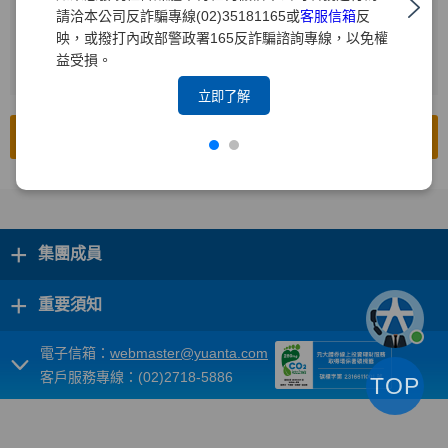
請洽本公司反詐騙專線(02)35181165或
客服信箱
反
輸入查詢年度
2
映，或撥打內政部警政署165反詐騙諮詢專線，以免權
益受損。
按下[搜尋]
3
立即了解
前往公開資訊觀測站
+
集團成員
+
重要須知
電子信箱：
webmaster@yuanta.com
客戶服務專線：(02)2718-5886
TOP