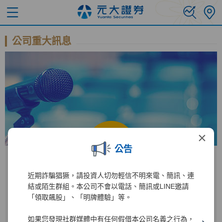
公司重大訊息
×
公告
近期詐騙猖獗，請投資人切勿輕信不明來電、簡訊、連
公開資訊觀測站
結或陌生群組。本公司不會以電話、簡訊或LINE邀請
「領取飆股」、「明牌體驗」等。
進入公開資訊觀測站後
如果您發現社群媒體中有任何假借本公司名義之行為，
2885
1
輸入公司代碼：