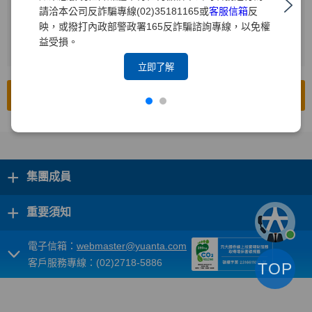
請洽本公司反詐騙專線(02)35181165或
客服信箱
反
輸入查詢年度
2
映，或撥打內政部警政署165反詐騙諮詢專線，以免權
益受損。
按下[搜尋]
3
立即了解
前往公開資訊觀測站
+
集團成員
+
重要須知
電子信箱：
webmaster@yuanta.com
客戶服務專線：(02)2718-5886
TOP