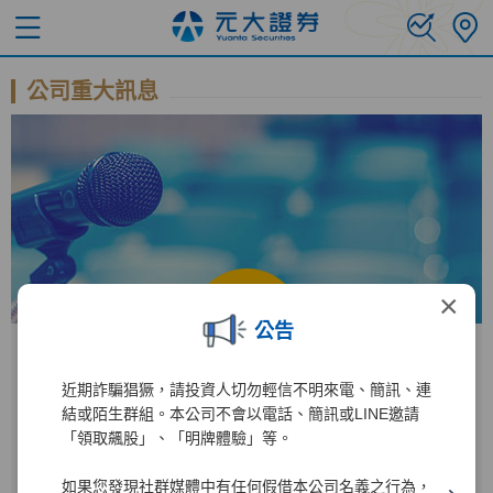
公司重大訊息
×
公告
近期詐騙猖獗，請投資人切勿輕信不明來電、簡訊、連
公開資訊觀測站
結或陌生群組。本公司不會以電話、簡訊或LINE邀請
「領取飆股」、「明牌體驗」等。
進入公開資訊觀測站後
如果您發現社群媒體中有任何假借本公司名義之行為，
2885
1
輸入公司代碼：