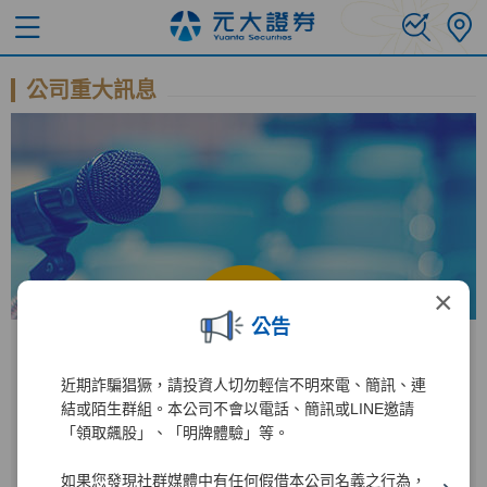
公司重大訊息
×
公告
近期詐騙猖獗，請投資人切勿輕信不明來電、簡訊、連
公開資訊觀測站
結或陌生群組。本公司不會以電話、簡訊或LINE邀請
「領取飆股」、「明牌體驗」等。
進入公開資訊觀測站後
如果您發現社群媒體中有任何假借本公司名義之行為，
2885
1
輸入公司代碼：