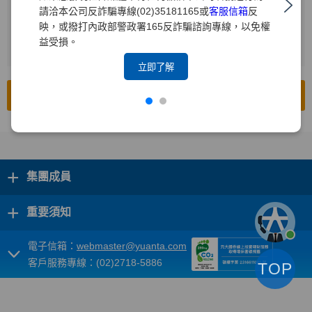
請洽本公司反詐騙專線(02)35181165或
客服信箱
反
輸入查詢年度
2
映，或撥打內政部警政署165反詐騙諮詢專線，以免權
益受損。
按下[搜尋]
3
立即了解
前往公開資訊觀測站
+
集團成員
+
重要須知
電子信箱：
webmaster@yuanta.com
客戶服務專線：(02)2718-5886
TOP