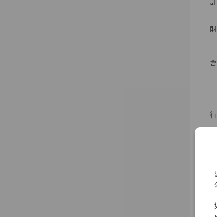
計
財
會
行
資
資
資