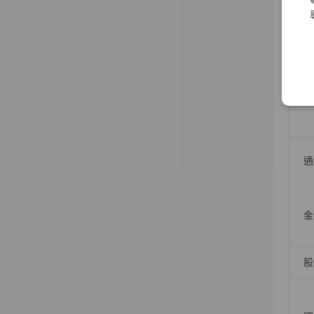
人
債
通
金
股