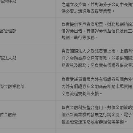
際營運部
之建立及控管，並對海外子公司中長期
供必要之溝通及支援等業務。
負責提供客戶資產配置、財務規劃諮詢
富管理部
價證券出借、有價證券他益信託及員工
規劃、執行等服務。
負責國際法人之受託買賣上巿、上櫃有
際法人部
准之金融商品交易等業務，並提供國際
易資訊及服務；另負責有價證券借貸業
負責受託買賣國內外有價證券及國內外
際金融業務部
內外有價證券及金融商品相關市場資訊
交易流程規劃與支援。
負責金融科技整合應用、數位金融策略
位金融部
網路新商業模式發展之行銷企劃、電子
位金融營運策略及客群經營等業務。