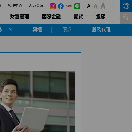
展
客服中心
人力資源
財富管理
國際金融
期貨
投顧
/ETN
興櫃
債券
股務代理