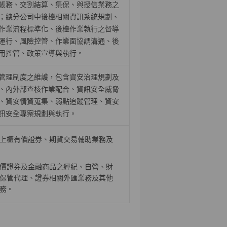
帳務、交割結算、集保、與授信業務之
；總分公司中後檯相關資訊系統規劃、
作業流程標準化、後檯作業執行之督導
運行、風險控管、作業面協調溝通、後
用控管、政策宣導與執行。
管理制度之維護，包含資安治理規劃及
、內外部查核作業配合、資訊安全威脅
、資安情資蒐集、弱點追蹤管理、資安
訊安全專案規劃與執行。
上櫃有價證券、期貨交易輔助業務及
價證券及金融商品之經紀、自營、財
保管代理、證券相關外匯業務及其他
務。