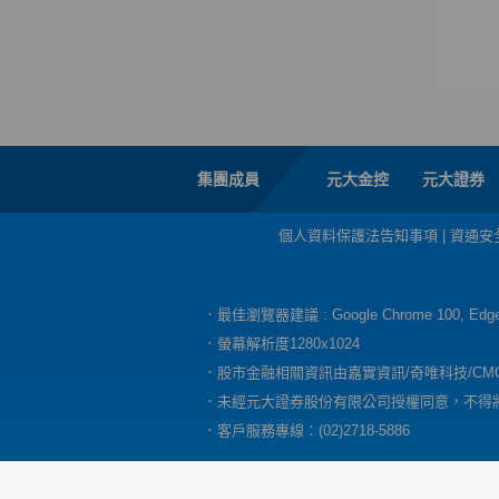
集團成員
元大金控
元大證券
個人資料保護法告知事項
|
資通安
．最佳瀏覽器建議 : Google Chrome 100, E
．螢幕解析度1280x1024
．股市金融相關資訊由嘉實資訊/奇唯科技/CM
．未經元大證券股份有限公司授權同意，不得
．客戶服務專線：(02)2718-5886