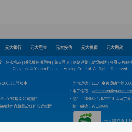
元大銀行
元大證金
元大投信
元大投顧
元大期貨
全
|
保密措施
|
隱私權保護聲明
|
免責聲明
|
網站導覽
|
聯盟網站
|
金融友善服
Copyright © Yuanta Financial Holding Co., Ltd. All Rights Reserved.
dge 100以上等版本
．許可證號：111年金管證總字第003
．電子信箱：
webmaster@yuanta.co
ONEY/錢塘潮公司提供
．地址：104506台北市中山區南京東路
將網站內容轉載於任何形式媒體
．統一編號：97160609