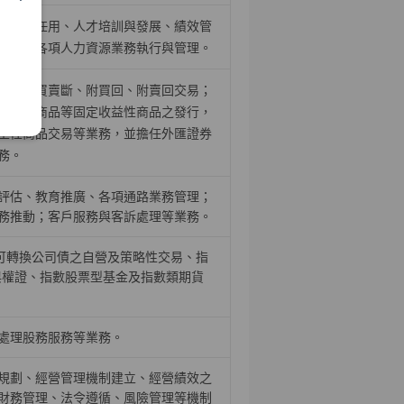
、召募任用、人才培訓與發展、績效管
推動，各項人力資源業務執行與管理。
證券之買賣斷、附買回、附賣回交易；
結構型商品等固定收益性商品之發行，
生性商品交易等業務，並擔任外匯證券
務。
評估、教育推廣、各項通路業務管理；
務推動；客戶服務與客訴處理等業務。
、可轉換公司債之自營及策略性交易、指
與權證、指數股票型基金及指數類期貨
處理股務服務等業務。
規劃、經營管理機制建立、經營績效之
財務管理、法令遵循、風險管理等機制