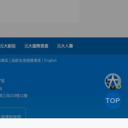
元大創投
元大國際資產
元大人壽
務專區
|
高齡友善服務專區
|
English
7號
m
三段219號11樓
TOP