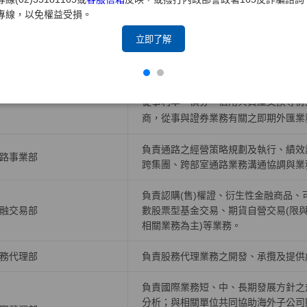
專線，以免權益受損。
負責公司人力資源策略，有關組織發展
力資源部
理、薪酬福利、勞資關係等政策規劃與
立即了解
負責債券、票券、受益證券及資產基礎
規劃債券、受益證券、資產基礎證券及
券部
從事利率、債券、信用與資產交換等衍
商，從事與證券業務有關之即期外匯業
負責通路之經營策略規劃及執行、績效
路事業部
跨集團、跨部室通路業務溝通協調與業
負責認購(售)權證、衍生性金融商品
融交易部
數股票型基金交易、期貨自營交易(限
相關業務為主)等業務。
務代理部
負責股務代理業務之開發、承攬及提供
負責國際業務短、中、長期發展方針之
分析；與相關單位共同協助海外子公司