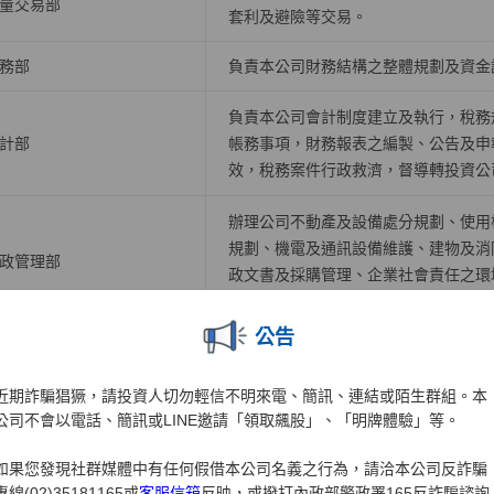
量交易部
套利及避險等交易。
務部
負責本公司財務結構之整體規劃及資金
負責本公司會計制度建立及執行，稅務
計部
帳務事項，財務報表之編製、公告及申
效，稅務案件行政救濟，督導轉投資公
辦理公司不動產及設備處分規劃、使用
規劃、機電及通訊設備維護、建物及消
政管理部
政文書及採購管理、企業社會責任之環
作、警衛保全及司機管理、自有大樓房
公告
訊系統管理部
掌理硬體設備、機房、資料倉儲應用等
近期詐騙猖獗，請投資人切勿輕信不明來電、簡訊、連結或陌生群組。本
掌理各業務開戶、帳務、交割結算等相
訊系統開發一部
公司不會以電話、簡訊或LINE邀請「領取飆股」、「明牌體驗」等。
事宜。
如果您發現社群媒體中有任何假借本公司名義之行為，請洽本公司反詐騙
訊系統開發二部
掌理下單交易、電子中台及策略應用系
專線(02)35181165或
客服信箱
反映，或撥打內政部警政署165反詐騙諮詢