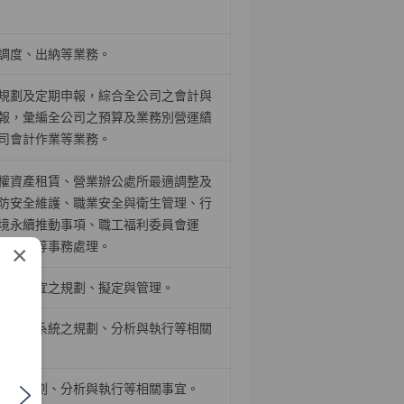
調度、出納等業務。
規劃及定期申報，綜合全公司之會計與
報，彙編全公司之預算及業務別營運績
司會計作業等業務。
權資產租賃、營業辦公處所最適調整及
防安全維護、職業安全與衛生管理、行
境永續推動事項、職工福利委員會運
舍管理等事務處理。
×
相關事宜之規劃、擬定與管理。
關應用系統之規劃、分析與執行等相關
統之規劃、分析與執行等相關事宜。