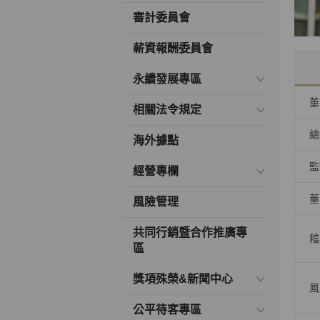
審計委員會
薪資報酬委員會
永續發展專區
董
相關法令規定
總
海外據點
監
經營專欄
董
風險管理
共同行銷暨合作推廣專
稽
區
獎項殊榮&新聞中心
風
公平待客專區