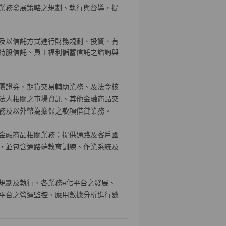
業務發展策略之規劃、執行與督導，提
及以信託方式進行財務規劃、投資、有
持股信託、員工福利儲蓄信託之諮詢與
價證券、期貨交易輔助業務、及法令核
法人相關之巿場資訊、其他金融商品交
務及以外幣為擔保之款項借貸業務。
金融商品相關業務；提供通路及客戶國
，並包含通路端教育訓練、作業系統及
規劃及執行、各業務
e
化平台之發展、
平台之營運監控、應用數據分析進行數