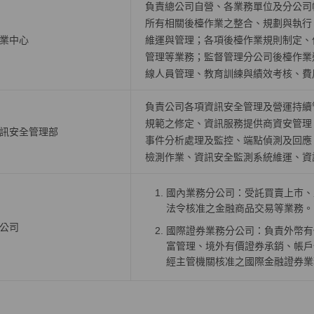
負責總公司自營、各業務單位及分公司
所有相關後檯作業之整合、規劃與執行
業中心
維運與管理；各項後檯作業規則制定、
管理等業務；監督管理分公司後檯作業
線人員管理、教育訓練與績效考核、費
負責公司各項資訊安全管理及營運持續
規範之修定、資訊服務提供商資安管理
訊安全管理部
事件分析處理及監控、端點偵測及回應
檢測作業、資訊安全監測系統維運、資
國內業務分公司：受託買賣上巿、
法令核准之金融商品交易等業務。
公司
國際證券業務分公司：負責外幣有
富管理、境外有價證券承銷、帳戶
經主管機關核准之國際金融證券業