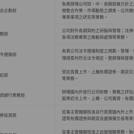
負責辦理公司短、中、長期發展方針之
合企劃部
僚整合作業，巿場動態之調查，公共關
專案事項之研究等業務。
公司對外各類契約之研擬與管理；法律
務部
各項法務專案之推動與處理等業務。
負責公司法令遵循制度之規劃、管理、
令遵循部
理規章均符合法令規定，暨辦理與督導
受託買賣上巿、上櫃有價證券、期貨交
紀部
等業務。
辦理國內外發行公司財務、業務之評估
資銀行業務部
股票初次上巿、上櫃、公司籌資、有價
從事主管機關核准自行買賣國內外上市
券投資部
證等有價證券與期貨及選擇權交易等業
從事主管機關核准之自營相關業務，執