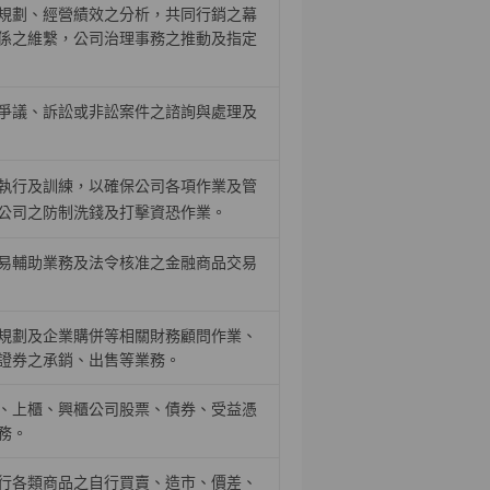
規劃、經營績效之分析，共同行銷之幕
係之維繫，公司治理事務之推動及指定
爭議、訴訟或非訟案件之諮詢與處理及
執行及訓練，以確保公司各項作業及管
公司之防制洗錢及打擊資恐作業。
易輔助業務及法令核准之金融商品交易
規劃及企業購併等相關財務顧問作業、
證券之承銷、出售等業務。
、上櫃、興櫃公司股票、債券、受益憑
務。
行各類商品之自行買賣、造市、價差、