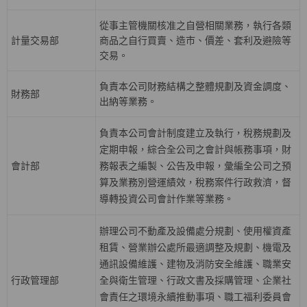
從事主管機關核准之自營相關業務，執行各類
計量交易部
商品之自行買賣、造市、價差、套利及避險等
交易。
負責本公司財務結構之整體規劃及資金調度、
財務部
出納等業務。
負責本公司會計制度建立及執行，稅務規劃及
定期申報，綜合全公司之會計與帳務事項，財
會計部
務報表之編製、公告及申報，彙編全公司之預
算及業務別營運績效，稅務案件行政救濟，督
導轉投資公司會計作業等業務。
辦理公司不動產及設備處分規劃、使用權資產
租賃、營業辦公處所最適調整及規劃、機電及
通訊設備維護、建物及消防安全維護、職業安
行政管理部
全與衛生管理、行政文書及採購管理、企業社
會責任之環境永續推動事項、職工福利委員會