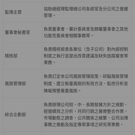
協助總經理監理總公司各部室及分公司之營運
監理主管
管理。
負責董事會、審計委員會及隸屬董事會之其他
董事會秘書室
功能性委員會相關事務等。
負責稽核檢查各單位（含子公司）對內部控制
稽核部
制度之執行並提出改善建議及缺失追蹤複查等
業務。
負責訂定本公司風險管理政策，研擬風險管理
風險管理部
制度、建立衡量風險的有效方法、監控分析並
陳報預警重要風險。
負責辦理公司短、中、長期發展方針之規劃、
經營績效之分析，共同行銷之幕僚整合作業，
綜合企劃部
巿場動態之調查，公共關係之維繫，公司治理
事務之推動及指定專案事項之研究等業務。