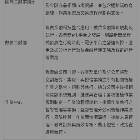
國際金融業務部
及金融商品相關市場資訊，並包含通路端教育
訓練、作業系統及交易流程規劃與支援。
負責金融科技整合應用、數位金融策略規劃及
執行、各業務
e
化平台之發展、網路新商業模
數位金融部
式發展之行銷企劃、電子平台之營運監控、應
用數據分析進行數位金融營運策略及客群經營
等業務。
負責總公司自營、各業務單位及分公司帳務、
交割結算、集保、與授信業務之所有相關後檯
作業之整合、規劃與執行；總分公司中後檯相
關資訊系統規劃、維運與管理；各項後檯作業
作業中心
規則制定、作業流程標準化、後檯作業執行之
督導管理等業務；監督管理分公司後檯作業運
行、風險控管、作業面協調溝通、後線人員管
理、教育訓練與績效考核、費用控管、政策宣
導與執行。