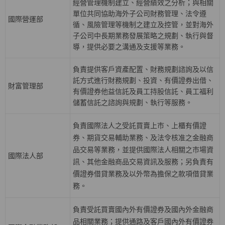
經營管理機制建立、經營績效之分析；與相關
單位共同協助海外子公司財務管理、法令遵
國際營運部
循、風險管理等機制之建立及控管，並對海外
子公司中長期業務發展策略之規劃、執行與督
導，提供必要之溝通及支援等業務。
負責提供客戶資產配置、財務規劃諮詢及以信
託方式進行財務規劃、投資、有價證券出借、
財富管理部
有價證券他益信託及員工持股信託、員工福利
儲蓄信託之諮詢與規劃、執行等服務。
負責國際法人之受託買賣上巿、上櫃有價證
券、期貨交易輔助業務、及法令核准之金融商
品交易等業務，並提供國際法人相關之巿場資
國際法人部
訊、其他金融商品交易資訊及服務；另負責有
價證券借貸業務及以外幣為擔保之款項借貸業
務。
負責受託買賣國內外有價證券及國內外金融商
品相關業務；提供通路及客戶國內外有價證券