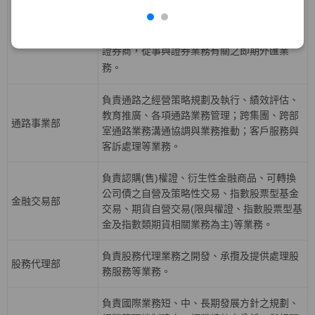
益證券、資產基礎證券及結構型商品等固定收
債券部
益性商品之發行，從事利率、債券、信用與資
產交換等衍生性商品交易等業務，並擔任外匯
證券商，從事與證券業務有關之即期外匯業
務。
負責通路之經營策略規劃及執行、績效評估、
教育推廣、各項通路業務管理；跨集團、跨部
通路事業部
室通路業務溝通協調與業務推動；客戶服務與
客訴處理等業務。
負責認購(售)權證、衍生性金融商品、可轉換
公司債之自營及策略性交易、指數股票型基金
金融交易部
交易、期貨自營交易(限與權證、指數股票型基
金及指數類期貨相關業務為主)等業務。
負責股務代理業務之開發、承攬及提供處理股
股務代理部
務服務等業務。
負責國際業務短、中、長期發展方針之規劃、