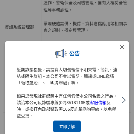
運作、警衛保全及司機管理、自有大樓房舍管
理等事務處理。
掌理硬體設備、機房、資料倉儲應用等相關事
資訊系統管理部
宜之規劃、擬定與管理。
掌理各業務開戶、帳務、交割結算等相關應用
×
資訊系統開發一部
系統之規劃、分析與執行等相關事宜。
公告
掌理下單交易、電子中台及策略應用系統之規
資訊系統開發二部
近期詐騙猖獗，請投資人切勿輕信不明來電、簡訊、連
劃、分析與執行等相關事宜。
結或陌生群組。本公司不會以電話、簡訊或LINE邀請
「領取飆股」、「明牌體驗」等。
負責公司人力資源策略，有關組織發展、召募
任用、人才培訓與發展、績效管理、薪酬福
人力資源部
如果您發現社群媒體中有任何假借本公司名義之行為，
利、勞資關係等政策規劃與推動，各項人力資
請洽本公司反詐騙專線(02)35181165或
客服信箱
反
源業務執行與管理。
映，或撥打內政部警政署165反詐騙諮詢專線，以免權
益受損。
負責債券、票券、受益證券及資產基礎證券之
立即了解
買賣斷、附買回、附賣回交易；規劃債券、受