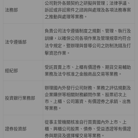
公司對外各類契約之研擬與管理；法律爭議、
法務部
訴訟或非訟案件之諮詢與處理及各項法務專案
之推動與處理等業務。
負責公司法令遵循制度之規劃、管理、執行及
訓練，以確保公司各項作業及管理規章均符合
法令遵循部
法令規定，暨辦理與督導公司之防制洗錢及打
擊資恐作業。
受託買賣上巿、上櫃有價證券、期貨交易輔助
經紀部
業務及法令核准之金融商品交易等業務。
辦理國內外發行公司財務、業務之評估規劃及
企業購併等相關財務顧問作業、股票初次上
投資銀行業務部
巿、上櫃、公司籌資、有價證券之承銷、出售
等業務。
從事主管機關核准自行買賣國內外上市、上
證券投資部
櫃、興櫃公司股票、債券、受益憑證等有價證
券與期貨及選擇權交易等業務。