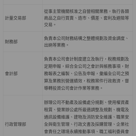
從事主管機關核准之自營相關業務，執行各類
計量交易部
商品之自行買賣、造市、價差、套利及避險等
交易。
負責本公司財務結構之整體規劃及資金調度、
財務部
出納等業務。
負責本公司會計制度建立及執行，稅務規劃及
定期申報，綜合全公司之會計與帳務事項，財
會計部
務報表之編製、公告及申報，彙編全公司之預
算及業務別營運績效，稅務案件行政救濟，督
導轉投資公司會計作業等業務。
辦理公司不動產及設備處分規劃、使用權資產
租賃、營業辦公處所最適調整及規劃、機電及
通訊設備維護、建物及消防安全維護、職業安
行政管理部
全與衛生管理、行政文書及採購管理、企業社
會責任之環境永續推動事項、職工福利委員會