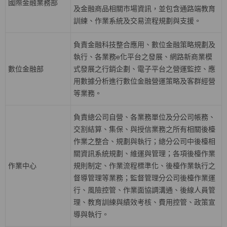
國際金融業務部
及金融商品相關市場資訊，並包含通路端教育
訓練、作業系統及交易流程規劃與支援。
負責金融科技整合應用、數位金融策略規劃及
執行、各業務
e
化平台之發展、網路新商業模
數位金融部
式發展之行銷企劃、電子平台之營運監控、應
用數據分析進行數位金融營運策略及客群經營
等業務。
負責總公司自營、各業務單位及分公司帳務、
交割結算、集保、與授信業務之所有相關後檯
作業之整合、規劃與執行；總分公司中後檯相
關資訊系統規劃、維運與管理；各項後檯作業
作業中心
規則制定、作業流程標準化、後檯作業執行之
督導管理等業務；監督管理分公司後檯作業運
行、風險控管、作業面協調溝通、後線人員管
理、教育訓練與績效考核、費用控管、政策宣
導與執行。