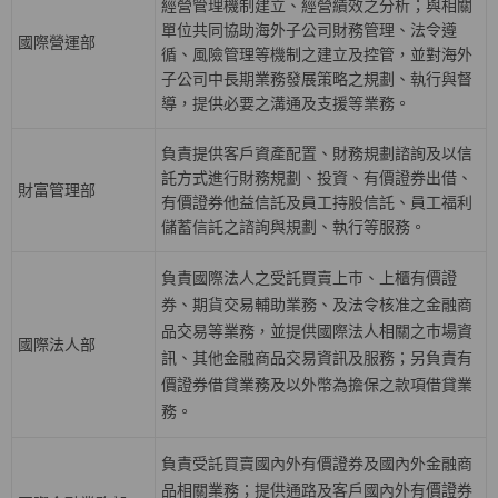
經營管理機制建立、經營績效之分析；與相關
單位共同協助海外子公司財務管理、法令遵
國際營運部
循、風險管理等機制之建立及控管，並對海外
子公司中長期業務發展策略之規劃、執行與督
導，提供必要之溝通及支援等業務。
負責提供客戶資產配置、財務規劃諮詢及以信
託方式進行財務規劃、投資、有價證券出借、
財富管理部
有價證券他益信託及員工持股信託、員工福利
儲蓄信託之諮詢與規劃、執行等服務。
負責國際法人之受託買賣上巿、上櫃有價證
券、期貨交易輔助業務、及法令核准之金融商
品交易等業務，並提供國際法人相關之巿場資
國際法人部
訊、其他金融商品交易資訊及服務；另負責有
價證券借貸業務及以外幣為擔保之款項借貸業
務。
負責受託買賣國內外有價證券及國內外金融商
品相關業務；提供通路及客戶國內外有價證券