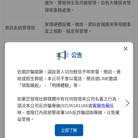
運作、警衛保全及司機管理、自有大樓房舍管
理等事務處理。
掌理硬體設備、機房、資料倉儲應用等相關事
資訊系統管理部
宜之規劃、擬定與管理。
掌理各業務開戶、帳務、交割結算等相關應用
×
資訊系統開發一部
系統之規劃、分析與執行等相關事宜。
公告
掌理下單交易、電子中台及策略應用系統之規
資訊系統開發二部
近期詐騙猖獗，請投資人切勿輕信不明來電、簡訊、連
劃、分析與執行等相關事宜。
結或陌生群組。本公司不會以電話、簡訊或LINE邀請
「領取飆股」、「明牌體驗」等。
負責公司人力資源策略，有關組織發展、召募
任用、人才培訓與發展、績效管理、薪酬福
人力資源部
如果您發現社群媒體中有任何假借本公司名義之行為，
利、勞資關係等政策規劃與推動，各項人力資
請洽本公司反詐騙專線(02)35181165或
客服信箱
反
源業務執行與管理。
映，或撥打內政部警政署165反詐騙諮詢專線，以免權
益受損。
負責債券、票券、受益證券及資產基礎證券之
立即了解
買賣斷、附買回、附賣回交易；規劃債券、受