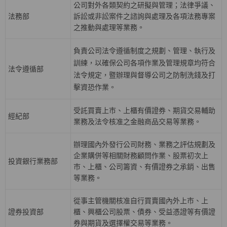
公司對外各類契約之研擬與管理；法律爭議、
法務部
訴訟或非訟案件之諮詢與處理及各項法務專案
之推動與處理等業務。
負責公司法令遵循制度之規劃、管理、執行及
訓練，以確保公司各項作業及管理規章均符合
法令遵循部
法令規定，暨辦理與督導公司之防制洗錢及打
擊資恐作業。
受託買賣上巿、上櫃有價證券、期貨交易輔助
經紀部
業務及法令核准之金融商品交易等業務。
辦理國內外發行公司財務、業務之評估規劃及
企業購併等相關財務顧問作業、股票初次上
投資銀行業務部
巿、上櫃、公司籌資、有價證券之承銷、出售
等業務。
從事主管機關核准自行買賣國內外上市、上
證券投資部
櫃、興櫃公司股票、債券、受益憑證等有價證
券與期貨及選擇權交易等業務。