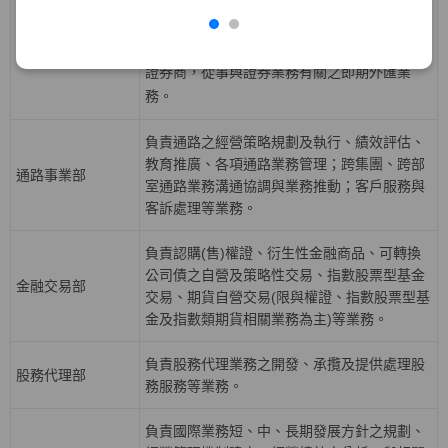
益證券、資產基礎證券及結構型商品等固定收
債券部
益性商品之發行，從事利率、債券、信用與資
產交換等衍生性商品交易等業務，並擔任外匯
證券商，從事與證券業務有關之即期外匯業
務。
負責通路之經營策略規劃及執行、績效評估、
教育推廣、各項通路業務管理；跨集團、跨部
通路事業部
室通路業務溝通協調與業務推動；客戶服務與
客訴處理等業務。
負責認購(售)權證、衍生性金融商品、可轉換
公司債之自營及策略性交易、指數股票型基金
金融交易部
交易、期貨自營交易(限與權證、指數股票型基
金及指數類期貨相關業務為主)等業務。
負責股務代理業務之開發、承攬及提供處理股
股務代理部
務服務等業務。
負責國際業務短、中、長期發展方針之規劃、