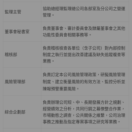
協助總經理監理總公司各部室及分公司之營運
監理主管
管理。
負責董事會、審計委員會及隸屬董事會之其他
董事會秘書室
功能性委員會相關事務等。
負責稽核檢查各單位（含子公司）對內部控制
稽核部
制度之執行並提出改善建議及缺失追蹤複查等
業務。
負責訂定本公司風險管理政策，研擬風險管理
風險管理部
制度、建立衡量風險的有效方法、監控分析並
陳報預警重要風險。
負責辦理公司短、中、長期發展方針之規劃、
經營績效之分析，共同行銷之幕僚整合作業，
綜合企劃部
巿場動態之調查，公共關係之維繫，公司治理
事務之推動及指定專案事項之研究等業務。