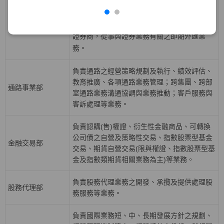
益證券、資產基礎證券及結構型商品等固定收
債券部
益性商品之發行，從事利率、債券、信用與資
產交換等衍生性商品交易等業務，並擔任外匯
證券商，從事與證券業務有關之即期外匯業
務。
負責通路之經營策略規劃及執行、績效評估、
教育推廣、各項通路業務管理；跨集團、跨部
通路事業部
室通路業務溝通協調與業務推動；客戶服務與
客訴處理等業務。
負責認購(售)權證、衍生性金融商品、可轉換
公司債之自營及策略性交易、指數股票型基金
金融交易部
交易、期貨自營交易(限與權證、指數股票型基
金及指數類期貨相關業務為主)等業務。
負責股務代理業務之開發、承攬及提供處理股
股務代理部
務服務等業務。
負責國際業務短、中、長期發展方針之規劃、