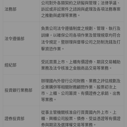
公司對外各類契約之研擬與管理；法律爭議、
法務部
訴訟或非訟案件之諮詢與處理及各項法務專案
之推動與處理等業務。
負責公司法令遵循制度之規劃、管理、執行及
訓練，以確保公司各項作業及管理規章均符合
法令遵循部
法令規定，暨辦理與督導公司之防制洗錢及打
擊資恐作業。
受託買賣上巿、上櫃有價證券、期貨交易輔助
經紀部
業務及法令核准之金融商品交易等業務。
辦理國內外發行公司財務、業務之評估規劃及
企業購併等相關財務顧問作業、股票初次上
投資銀行業務部
巿、上櫃、公司籌資、有價證券之承銷、出售
等業務。
從事主管機關核准自行買賣國內外上市、上
證券投資部
櫃、興櫃公司股票、債券、受益憑證等有價證
券與期貨及選擇權交易等業務。