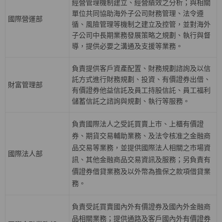
經營管理機制建立、經營績效之分析；與相關
單位共同協助海外子公司財務管理、法令遵
國際營運部
循、風險管理等機制之建立及控管，並對海外
子公司中長期業務發展策略之規劃、執行與督
導，提供必要之溝通及支援等業務。
負責提供客戶資產配置、財務規劃諮詢及以信
託方式進行財務規劃、投資、有價證券出借、
財富管理部
有價證券他益信託及員工持股信託、員工福利
儲蓄信託之諮詢與規劃、執行等服務。
負責國際法人之受託買賣上巿、上櫃有價證
券、期貨交易輔助業務、及法令核准之金融商
品交易等業務，並提供國際法人相關之巿場資
國際法人部
訊、其他金融商品交易資訊及服務；另負責有
價證券借貸業務及以外幣為擔保之款項借貸業
務。
負責受託買賣國內外有價證券及國內外金融商
品相關業務；提供通路及客戶國內外有價證券