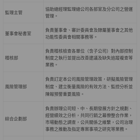
協助總經理監理總公司各部室及分公司之營運
監理主管
管理。
負責董事會、審計委員會及隸屬董事會之其他
董事會秘書室
功能性委員會相關事務等。
負責稽核檢查各單位（含子公司）對內部控制
稽核部
制度之執行並提出改善建議及缺失追蹤複查等
業務。
負責訂定本公司風險管理政策，研擬風險管理
風險管理部
制度、建立衡量風險的有效方法、監控分析並
陳報預警重要風險。
負責辦理公司短、中、長期發展方針之規劃、
經營績效之分析，共同行銷之幕僚整合作業，
綜合企劃部
巿場動態之調查，公共關係之維繫，公司治理
事務之推動及指定專案事項之研究等業務。