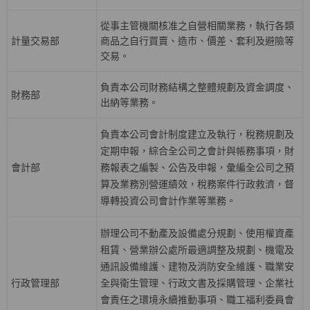
從事主管機關核准之自營相關業務，執行各類
計量交易部
商品之自行買賣、造市、價差、套利及避險等
交易。
負責本公司財務結構之整體規劃及資金調度、
財務部
出納等業務。
負責本公司會計制度建立及執行，稅務規劃及
定期申報，綜合全公司之會計與帳務事項，財
會計部
務報表之編製、公告及申報，彙編全公司之預
算及業務別營運績效，稅務案件行政救濟，督
導轉投資公司會計作業等業務。
辦理公司不動產及設備處分規劃、使用權資產
租賃、營業辦公處所最適調整及規劃、機電及
通訊設備維護、建物及消防安全維護、職業安
行政管理部
全與衛生管理、行政文書及採購管理、企業社
會責任之環境永續推動事項、職工福利委員會