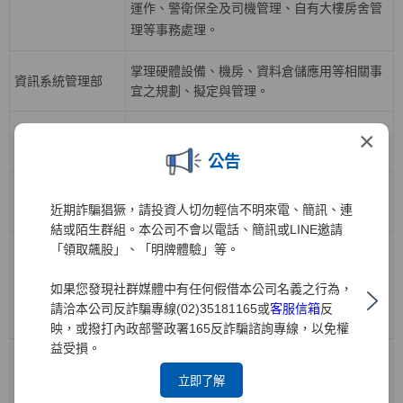
運作、警衛保全及司機管理、自有大樓房舍管
理等事務處理。
掌理硬體設備、機房、資料倉儲應用等相關事
資訊系統管理部
宜之規劃、擬定與管理。
掌理各業務開戶、帳務、交割結算等相關應用
×
資訊系統開發一部
系統之規劃、分析與執行等相關事宜。
公告
掌理下單交易、電子中台及策略應用系統之規
資訊系統開發二部
近期詐騙猖獗，請投資人切勿輕信不明來電、簡訊、連
劃、分析與執行等相關事宜。
結或陌生群組。本公司不會以電話、簡訊或LINE邀請
「領取飆股」、「明牌體驗」等。
負責公司人力資源策略，有關組織發展、召募
任用、人才培訓與發展、績效管理、薪酬福
人力資源部
如果您發現社群媒體中有任何假借本公司名義之行為，
利、勞資關係等政策規劃與推動，各項人力資
請洽本公司反詐騙專線(02)35181165或
客服信箱
反
源業務執行與管理。
映，或撥打內政部警政署165反詐騙諮詢專線，以免權
益受損。
負責債券、票券、受益證券及資產基礎證券之
立即了解
買賣斷、附買回、附賣回交易；規劃債券、受