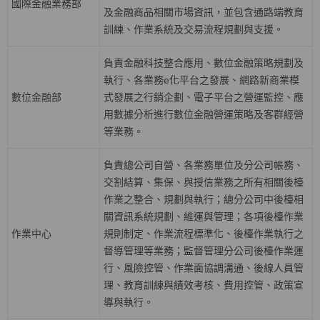
國際金融業務部
及金融商品相關市場資訊，並包含通路端教育
訓練、作業系統及交易流程規劃與支援。
負責金融科技整合應用、數位金融策略規劃及
執行、各業務
e
化平台之發展、網路新商業模
數位金融部
式發展之行銷企劃、電子平台之營運監控、應
用數據分析進行數位金融營運策略及客群經營
等業務。
負責總公司自營、各業務單位及分公司帳務、
交割結算、集保、與授信業務之所有相關後檯
作業之整合、規劃與執行；總分公司中後檯相
關資訊系統規劃、維運與管理；各項後檯作業
作業中心
規則制定、作業流程標準化、後檯作業執行之
督導管理等業務；監督管理分公司後檯作業運
行、風險控管、作業面協調溝通、後線人員管
理、教育訓練與績效考核、費用控管、政策宣
導與執行。