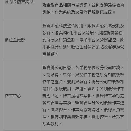
國際金融業務部
及金融商品相關市場資訊，並包含通路端教育
訓練、作業系統及交易流程規劃與支援。
負責金融科技整合應用、數位金融策略規劃及
執行、各業務
e
化平台之發展、網路新商業模
數位金融部
式發展之行銷企劃、電子平台之營運監控、應
用數據分析進行數位金融營運策略及客群經營
等業務。
負責總公司自營、各業務單位及分公司帳務、
交割結算、集保、與授信業務之所有相關後檯
作業之整合、規劃與執行；總分公司中後檯相
關資訊系統規劃、維運與管理；各項後檯作業
作業中心
規則制定、作業流程標準化、後檯作業執行之
督導管理等業務；監督管理分公司後檯作業運
行、風險控管、作業面協調溝通、後線人員管
理、教育訓練與績效考核、費用控管、政策宣
導與執行。