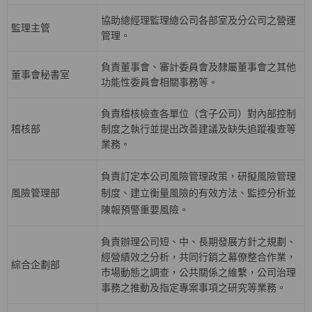
協助總經理監理總公司各部室及分公司之營運
監理主管
管理。
負責董事會、審計委員會及隸屬董事會之其他
董事會秘書室
功能性委員會相關事務等。
負責稽核檢查各單位（含子公司）對內部控制
稽核部
制度之執行並提出改善建議及缺失追蹤複查等
業務。
負責訂定本公司風險管理政策，研擬風險管理
風險管理部
制度、建立衡量風險的有效方法、監控分析並
陳報預警重要風險。
負責辦理公司短、中、長期發展方針之規劃、
經營績效之分析，共同行銷之幕僚整合作業，
綜合企劃部
巿場動態之調查，公共關係之維繫，公司治理
事務之推動及指定專案事項之研究等業務。