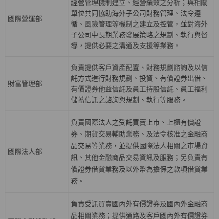
經營管理機制建立、經營績效之分析；與相關
單位共同協助海外子公司財務管理、法令遵
國際營運部
循、風險管理等機制之建立及控管，並對海外
子公司中長期業務發展策略之規劃、執行與督
導，提供必要之溝通及支援等業務。
負責提供客戶資產配置、財務規劃諮詢及以信
託方式進行財務規劃、投資、有價證券出借、
財富管理部
有價證券他益信託及員工持股信託、員工福利
儲蓄信託之諮詢與規劃、執行等服務。
負責國際法人之受託買賣上巿、上櫃有價證
券、期貨交易輔助業務、及法令核准之金融商
品交易等業務，並提供國際法人相關之巿場資
國際法人部
訊、其他金融商品交易資訊及服務；另負責有
價證券借貸業務及以外幣為擔保之款項借貸業
務。
負責受託買賣國內外有價證券及國內外金融商
品相關業務；提供通路及客戶國內外有價證券