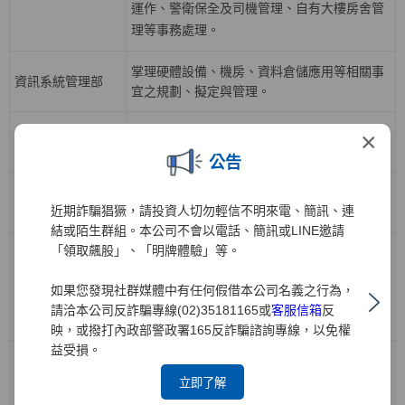
運作、警衛保全及司機管理、自有大樓房舍管
理等事務處理。
掌理硬體設備、機房、資料倉儲應用等相關事
資訊系統管理部
宜之規劃、擬定與管理。
掌理各業務開戶、帳務、交割結算等相關應用
×
資訊系統開發一部
系統之規劃、分析與執行等相關事宜。
公告
掌理下單交易、電子中台及策略應用系統之規
資訊系統開發二部
近期詐騙猖獗，請投資人切勿輕信不明來電、簡訊、連
劃、分析與執行等相關事宜。
結或陌生群組。本公司不會以電話、簡訊或LINE邀請
「領取飆股」、「明牌體驗」等。
負責公司人力資源策略，有關組織發展、召募
任用、人才培訓與發展、績效管理、薪酬福
人力資源部
如果您發現社群媒體中有任何假借本公司名義之行為，
利、勞資關係等政策規劃與推動，各項人力資
請洽本公司反詐騙專線(02)35181165或
客服信箱
反
源業務執行與管理。
映，或撥打內政部警政署165反詐騙諮詢專線，以免權
益受損。
負責債券、票券、受益證券及資產基礎證券之
立即了解
買賣斷、附買回、附賣回交易；規劃債券、受