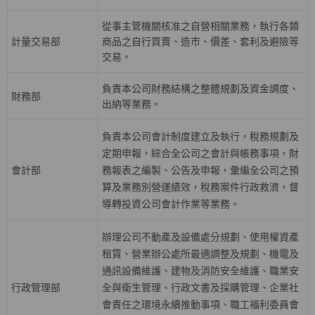
從事主管機關核准之自營相關業務，執行各類
計量交易部
商品之自行買賣、造市、價差、套利及避險等
交易。
負責本公司財務結構之整體規劃及資金調度、
財務部
出納等業務。
負責本公司會計制度建立及執行，稅務規劃及
定期申報，綜合全公司之會計與帳務事項，財
會計部
務報表之編製、公告及申報，彙編全公司之預
算及業務別營運績效，稅務案件行政救濟，督
導轉投資公司會計作業等業務。
辦理公司不動產及設備處分規劃、使用權資產
租賃、營業辦公處所最適調整及規劃、機電及
通訊設備維護、建物及消防安全維護、職業安
行政管理部
全與衛生管理、行政文書及採購管理、企業社
會責任之環境永續推動事項、職工福利委員會