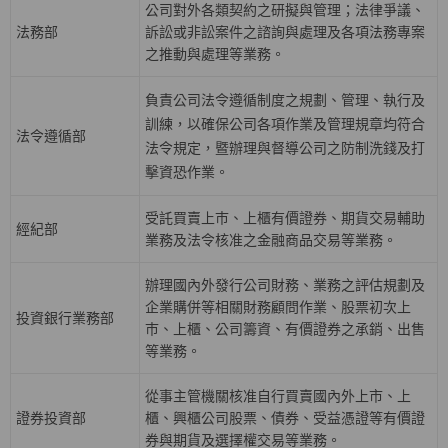
公司對外各類契約之研擬與管理；法律爭議、
法務部
訴訟或非訟案件之諮詢與處理及各項法務專案
之推動與處理等業務。
負責公司法令遵循制度之規劃、管理、執行及
訓練，以確保公司各項作業及管理規章均符合
法令遵循部
法令規定，暨辦理與督導公司之防制洗錢及打
擊資恐作業。
受託買賣上巿、上櫃有價證券、期貨交易輔助
經紀部
業務及法令核准之金融商品交易等業務。
辦理國內外發行公司財務、業務之評估規劃及
企業購併等相關財務顧問作業、股票初次上
投資銀行業務部
巿、上櫃、公司籌資、有價證券之承銷、出售
等業務。
從事主管機關核准自行買賣國內外上市、上
證券投資部
櫃、興櫃公司股票、債券、受益憑證等有價證
券與期貨及選擇權交易等業務。