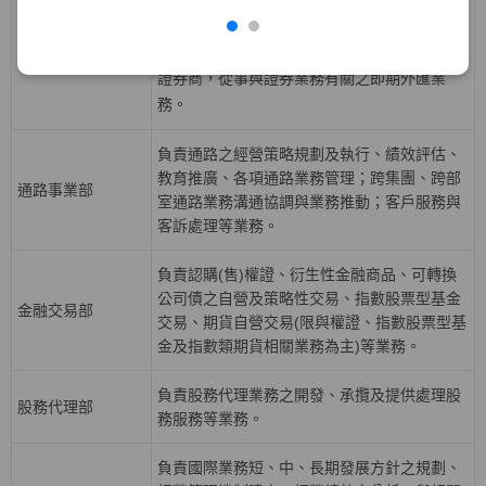
益證券、資產基礎證券及結構型商品等固定收
債券部
益性商品之發行，從事利率、債券、信用與資
產交換等衍生性商品交易等業務，並擔任外匯
證券商，從事與證券業務有關之即期外匯業
務。
負責通路之經營策略規劃及執行、績效評估、
教育推廣、各項通路業務管理；跨集團、跨部
通路事業部
室通路業務溝通協調與業務推動；客戶服務與
客訴處理等業務。
負責認購(售)權證、衍生性金融商品、可轉換
公司債之自營及策略性交易、指數股票型基金
金融交易部
交易、期貨自營交易(限與權證、指數股票型基
金及指數類期貨相關業務為主)等業務。
負責股務代理業務之開發、承攬及提供處理股
股務代理部
務服務等業務。
負責國際業務短、中、長期發展方針之規劃、