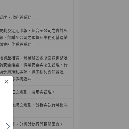
調度、出納等業務。
規劃及定期申報，綜合全公司之會計與
報，彙編全公司之預算及業務別營運績
司會計作業等業務。
權資產租賃、營業辦公處所最適調整及
防安全維護、職業安全與衛生管理、行
境永續推動事項、職工福利委員會運
舍管理等事務處理。
×
相關事宜之規劃、擬定與管理。
關應用系統之規劃、分析與執行等相關
統之規劃、分析與執行等相關事宜。