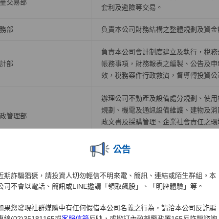
量交易部
套利及避險等交易。
務部
負責本公司財務結構之整體規劃及資金
負責本公司會計制度建立及執行，稅務
計部
帳務事項，財務報表之編製、公告及申
效，稅務案件行政救濟，督導轉投資公
辦理公司不動產及設備處分規劃、使用
規劃、機電及通訊設備維護、建物及消
政管理部
政文書及採購管理、企業社會責任之環
作、警衛保全及司機管理、自有大樓房
公告
訊系統管理部
掌理硬體設備、機房、資料倉儲應用等
近期詐騙猖獗，請投資人切勿輕信不明來電、簡訊、連結或陌生群組。本
掌理各業務開戶、帳務、交割結算等相
訊系統開發一部
公司不會以電話、簡訊或LINE邀請「領取飆股」、「明牌體驗」等。
事宜。
如果您發現社群媒體中有任何假借本公司名義之行為，請洽本公司反詐騙
訊系統開發二部
掌理下單交易、電子中台及策略應用系
專線(02)35181165或
客服信箱
反映，或撥打內政部警政署165反詐騙諮詢