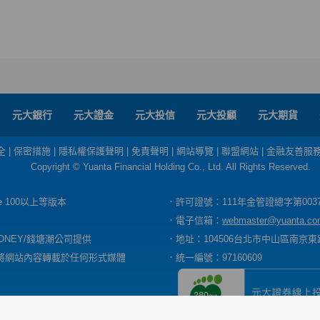
元大銀行
元大證金
元大投信
元大投顧
元大期貨
全
|
保密措施
|
隱私權保護聲明
|
免責聲明
|
網站導覽
|
聯盟網站
|
金融友善服
Copyright © Yuanta Financial Holding Co., Ltd. All Rights Reserved.
dge 100以上等版本
．許可證號：111年金管證總字第003
．電子信箱：
webmaster@yuanta.co
ONEY/錢塘潮公司提供
．地址：104506台北市中山區南京東路
將網站內容轉載於任何形式媒體
．統一編號：97160609