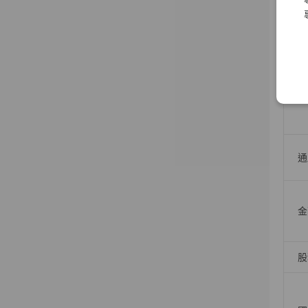
人
債
通
金
股