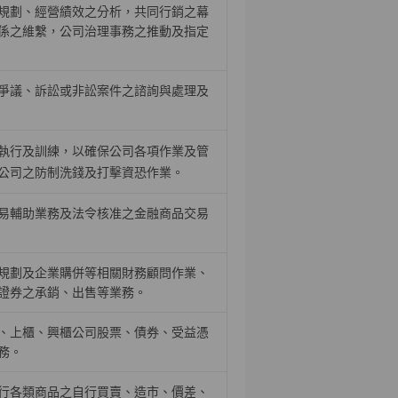
規劃、經營績效之分析，共同行銷之幕
係之維繫，公司治理事務之推動及指定
爭議、訴訟或非訟案件之諮詢與處理及
執行及訓練，以確保公司各項作業及管
公司之防制洗錢及打擊資恐作業。
易輔助業務及法令核准之金融商品交易
規劃及企業購併等相關財務顧問作業、
證券之承銷、出售等業務。
、上櫃、興櫃公司股票、債券、受益憑
務。
行各類商品之自行買賣、造市、價差、