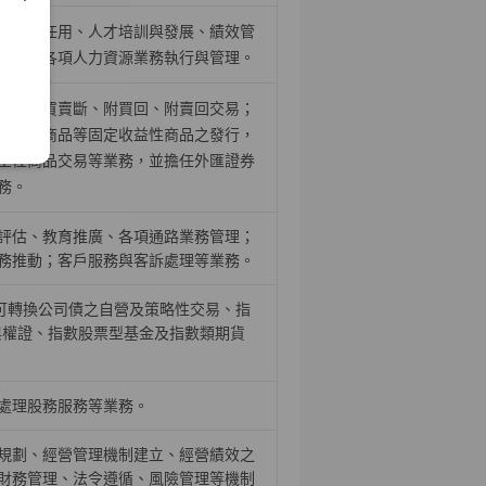
、召募任用、人才培訓與發展、績效管
推動，各項人力資源業務執行與管理。
證券之買賣斷、附買回、附賣回交易；
結構型商品等固定收益性商品之發行，
生性商品交易等業務，並擔任外匯證券
務。
評估、教育推廣、各項通路業務管理；
務推動；客戶服務與客訴處理等業務。
、可轉換公司債之自營及策略性交易、指
與權證、指數股票型基金及指數類期貨
處理股務服務等業務。
規劃、經營管理機制建立、經營績效之
財務管理、法令遵循、風險管理等機制