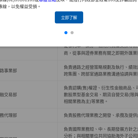
專線，以免權益受損。
負責公司人力資源策略，有關組織發展
力資源部
理、薪酬福利、勞資關係等政策規劃與
立即了解
負責債券、票券、受益證券及資產基礎
規劃債券、受益證券、資產基礎證券及
券部
從事利率、債券、信用與資產交換等衍
商，從事與證券業務有關之即期外匯業
負責通路之經營策略規劃及執行、績效
路事業部
跨集團、跨部室通路業務溝通協調與業
負責認購(售)權證、衍生性金融商品
融交易部
數股票型基金交易、期貨自營交易(限
相關業務為主)等業務。
務代理部
負責股務代理業務之開發、承攬及提供
負責國際業務短、中、長期發展方針之
分析；與相關單位共同協助海外子公司