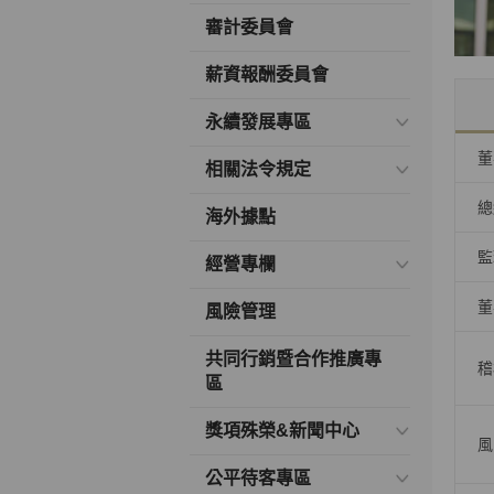
審計委員會
薪資報酬委員會
永續發展專區
董
相關法令規定
總
海外據點
監
經營專欄
董
風險管理
共同行銷暨合作推廣專
稽
區
獎項殊榮&新聞中心
風
公平待客專區