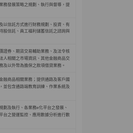
業務發展策略之規劃、執行與督導，提
及以信託方式進行財務規劃、投資、有
持股信託、員工福利儲蓄信託之諮詢與
價證券、期貨交易輔助業務、及法令核
法人相關之巿場資訊、其他金融商品交
務及以外幣為擔保之款項借貸業務。
金融商品相關業務；提供通路及客戶國
，並包含通路端教育訓練、作業系統及
規劃及執行、各業務
e
化平台之發展、
平台之營運監控、應用數據分析進行數