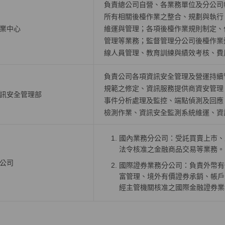
負責總公司自營、各業務單位及分公司
所有相關後檯作業之整合、規劃與執行
業中心
維運與管理；各項後檯作業規則制定、
管理等業務；監督管理分公司後檯作業
線人員管理、教育訓練與績效考核、費
負責公司各項資訊安全管理及營運持續
規範之修定、資訊服務提供商資安管理
訊安全管理部
事件分析處理及監控、端點偵測及回應
檢測作業、資訊安全監測系統維運、資
國內業務分公司：受託買賣上巿、
法令核准之金融商品交易等業務。
公司
國際證券業務分公司：負責外幣有
富管理、境外有價證券承銷、帳戶
經主管機關核准之國際金融證券業