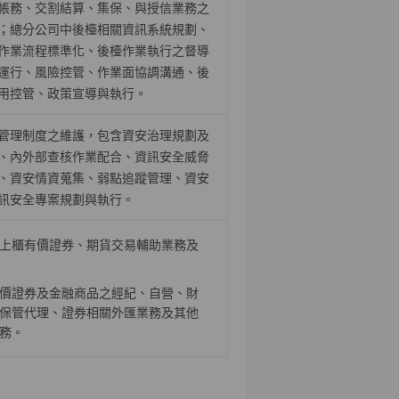
帳務、交割結算、集保、與授信業務之
；總分公司中後檯相關資訊系統規劃、
作業流程標準化、後檯作業執行之督導
運行、風險控管、作業面協調溝通、後
用控管、政策宣導與執行。
管理制度之維護，包含資安治理規劃及
、內外部查核作業配合、資訊安全威脅
、資安情資蒐集、弱點追蹤管理、資安
訊安全專案規劃與執行。
上櫃有價證券、期貨交易輔助業務及
價證券及金融商品之經紀、自營、財
保管代理、證券相關外匯業務及其他
務。