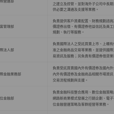
際營運部
之建立及控管，並對海外子公司中長期
供必要之溝通及支援等業務。
負責提供客戶資產配置、財務規劃諮詢
富管理部
價證券出借、有價證券他益信託及員工
規劃、執行等服務。
負責國際法人之受託買賣上巿、上櫃有
際法人部
准之金融商品交易等業務，並提供國際
易資訊及服務；另負責有價證券借貸業
負責受託買賣國內外有價證券及國內外
際金融業務部
內外有價證券及金融商品相關市場資訊
交易流程規劃與支援。
負責金融科技整合應用、數位金融策略
位金融部
網路新商業模式發展之行銷企劃、電子
位金融營運策略及客群經營等業務。