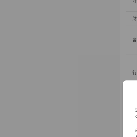
計
財
會
行
資
資
資