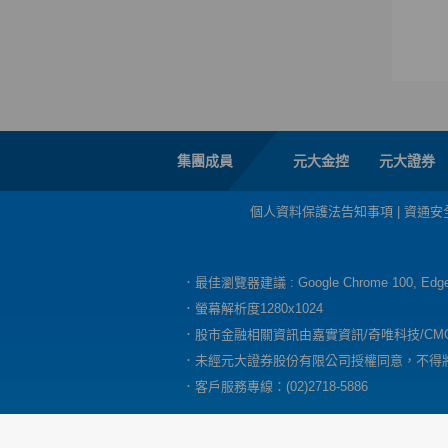
集團成員
元大金控
元大證券
個人資料保護法告知事項
|
資通安
．最佳瀏覽器建議 : Google Chrome 100, E
．螢幕解析度1280x1024
．股市金融相關資訊由嘉實資訊/奇唯科技/CM
．未經元大證券股份有限公司授權同意，不得
．客戶服務專線：(02)2718-5886