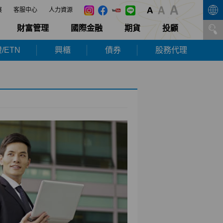
展
客服中心
人力資源
財富管理
國際金融
期貨
投顧
/ETN
興櫃
債券
股務代理