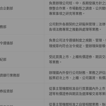
負責辦理公司短、中、長期發展方針之
合企劃部
僚整合作業，巿場動態之調查，公共關
專案事項之研究等業務。
公司對外各類契約之研擬與管理；法律
務部
各項法務專案之推動與處理等業務。
負責公司法令遵循制度之規劃、管理、
令遵循部
理規章均符合法令規定，暨辦理與督導
受託買賣上巿、上櫃有價證券、期貨交
紀部
等業務。
辦理國內外發行公司財務、業務之評估
資銀行業務部
股票初次上巿、上櫃、公司籌資、有價
從事主管機關核准自行買賣國內外上市
券投資部
證等有價證券與期貨及選擇權交易等業
從事主管機關核准之自營相關業務，執