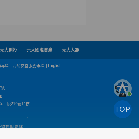
元大創投
元大國際資產
元大人壽
務專區
|
高齡友善服務專區
|
English
7號
m
三段219號11樓
TOP