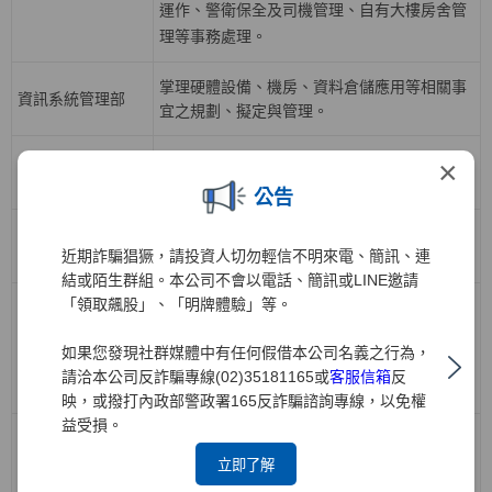
運作、警衛保全及司機管理、自有大樓房舍管
理等事務處理。
掌理硬體設備、機房、資料倉儲應用等相關事
資訊系統管理部
宜之規劃、擬定與管理。
掌理各業務開戶、帳務、交割結算等相關應用
×
資訊系統開發一部
系統之規劃、分析與執行等相關事宜。
公告
掌理下單交易、電子中台及策略應用系統之規
資訊系統開發二部
近期詐騙猖獗，請投資人切勿輕信不明來電、簡訊、連
劃、分析與執行等相關事宜。
結或陌生群組。本公司不會以電話、簡訊或LINE邀請
「領取飆股」、「明牌體驗」等。
負責公司人力資源策略，有關組織發展、召募
任用、人才培訓與發展、績效管理、薪酬福
人力資源部
如果您發現社群媒體中有任何假借本公司名義之行為，
利、勞資關係等政策規劃與推動，各項人力資
請洽本公司反詐騙專線(02)35181165或
客服信箱
反
源業務執行與管理。
映，或撥打內政部警政署165反詐騙諮詢專線，以免權
益受損。
負責債券、票券、受益證券及資產基礎證券之
立即了解
買賣斷、附買回、附賣回交易；規劃債券、受