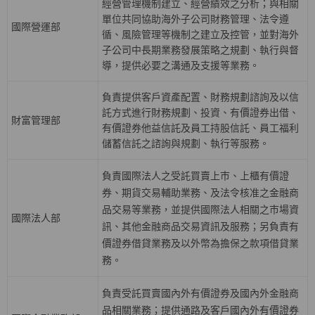
經營管理機制建立、經營績效之分析；與相關
單位共同協助海外子公司財務管理、法令遵
國際營運部
循、風險管理等機制之建立及控管，並對海外
子公司中長期業務發展策略之規劃、執行與督
導，提供必要之溝通及支援等業務。
負責提供客戶資產配置、財務規劃諮詢及以信
託方式進行財務規劃、投資、有價證券出借、
財富管理部
有價證券他益信託及員工持股信託、員工福利
儲蓄信託之諮詢與規劃、執行等服務。
負責國際法人之受託買賣上巿、上櫃有價證
券、期貨交易輔助業務、及法令核准之金融商
品交易等業務，並提供國際法人相關之巿場資
國際法人部
訊、其他金融商品交易資訊及服務；另負責有
價證券借貸業務及以外幣為擔保之款項借貸業
務。
負責受託買賣國內外有價證券及國內外金融商
品相關業務；提供通路及客戶國內外有價證券