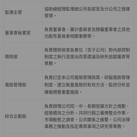
協助總經理監理總公司各部室及分公司之營運
監理主管
管理。
負責董事會、審計委員會及隸屬董事會之其他
董事會秘書室
功能性委員會相關事務等。
負責稽核檢查各單位（含子公司）對內部控制
稽核部
制度之執行並提出改善建議及缺失追蹤複查等
業務。
負責訂定本公司風險管理政策，研擬風險管理
風險管理部
制度、建立衡量風險的有效方法、監控分析並
陳報預警重要風險。
負責辦理公司短、中、長期發展方針之規劃、
經營績效之分析，共同行銷之幕僚整合作業，
綜合企劃部
巿場動態之調查，公共關係之維繫，公司治理
事務之推動及指定專案事項之研究等業務。