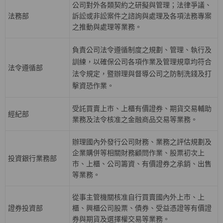
公司對外各類契約之研擬與管理；法律爭議、
法務部
訴訟或非訟案件之諮詢與處理及各項法務專案
之推動與處理等業務。
負責公司法令遵循制度之規劃、管理、執行及
訓練，以確保公司各項作業及管理規章均符合
法令遵循部
法令規定，暨辦理與督導公司之防制洗錢及打
擊資恐作業。
受託買賣上巿、上櫃有價證券、期貨交易輔助
經紀部
業務及法令核准之金融商品交易等業務。
辦理國內外發行公司財務、業務之評估規劃及
企業購併等相關財務顧問作業、股票初次上
投資銀行業務部
巿、上櫃、公司籌資、有價證券之承銷、出售
等業務。
從事主管機關核准自行買賣國內外上市、上
證券投資部
櫃、興櫃公司股票、債券、受益憑證等有價證
券與期貨及選擇權交易等業務。