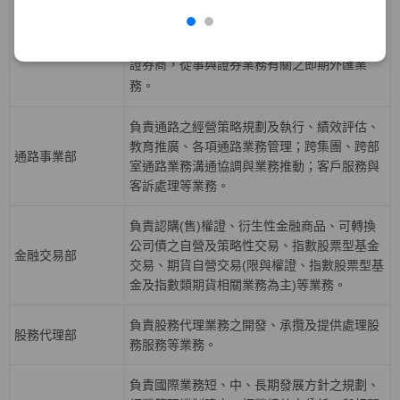
益證券、資產基礎證券及結構型商品等固定收
債券部
益性商品之發行，從事利率、債券、信用與資
產交換等衍生性商品交易等業務，並擔任外匯
證券商，從事與證券業務有關之即期外匯業
務。
負責通路之經營策略規劃及執行、績效評估、
教育推廣、各項通路業務管理；跨集團、跨部
通路事業部
室通路業務溝通協調與業務推動；客戶服務與
客訴處理等業務。
負責認購(售)權證、衍生性金融商品、可轉換
公司債之自營及策略性交易、指數股票型基金
金融交易部
交易、期貨自營交易(限與權證、指數股票型基
金及指數類期貨相關業務為主)等業務。
負責股務代理業務之開發、承攬及提供處理股
股務代理部
務服務等業務。
負責國際業務短、中、長期發展方針之規劃、