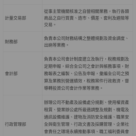
從事主管機關核准之自營相關業務，執行各類
計量交易部
商品之自行買賣、造市、價差、套利及避險等
交易。
負責本公司財務結構之整體規劃及資金調度、
財務部
出納等業務。
負責本公司會計制度建立及執行，稅務規劃及
定期申報，綜合全公司之會計與帳務事項，財
會計部
務報表之編製、公告及申報，彙編全公司之預
算及業務別營運績效，稅務案件行政救濟，督
導轉投資公司會計作業等業務。
辦理公司不動產及設備處分規劃、使用權資產
租賃、營業辦公處所最適調整及規劃、機電及
通訊設備維護、建物及消防安全維護、職業安
行政管理部
全與衛生管理、行政文書及採購管理、企業社
會責任之環境永續推動事項、職工福利委員會