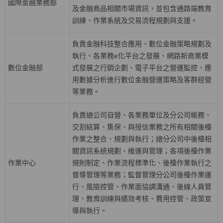
國際金融業務部
及金融商品相關市場資訊，並包含通路端教育
訓練、作業系統及交易流程規劃與支援。
負責金融科技整合應用、數位金融策略規劃及
執行、各業務
e
化平台之發展、網路新商業模
數位金融部
式發展之行銷企劃、電子平台之營運監控、應
用數據分析進行數位金融營運策略及客群經營
等業務。
負責總公司自營、各業務單位及分公司帳務、
交割結算、集保、與授信業務之所有相關後檯
作業之整合、規劃與執行；總分公司中後檯相
關資訊系統規劃、維運與管理；各項後檯作業
作業中心
規則制定、作業流程標準化、後檯作業執行之
督導管理等業務；監督管理分公司後檯作業運
行、風險控管、作業面協調溝通、後線人員管
理、教育訓練與績效考核、費用控管、政策宣
導與執行。