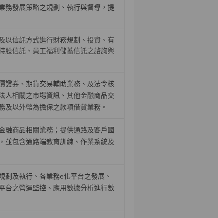
業務發展策略之規劃、執行與督導，提
及以信託方式進行財務規劃、投資、有
持股信託、員工福利儲蓄信託之諮詢與
價證券、期貨交易輔助業務、及法令核
法人相關之巿場資訊、其他金融商品交
務及以外幣為擔保之款項借貸業務。
金融商品相關業務；提供通路及客戶國
，並包含通路端教育訓練、作業系統及
規劃及執行、各業務
e
化平台之發展、
平台之營運監控、應用數據分析進行數