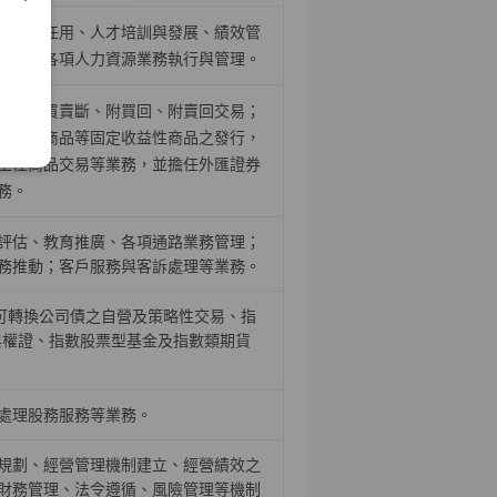
、召募任用、人才培訓與發展、績效管
推動，各項人力資源業務執行與管理。
證券之買賣斷、附買回、附賣回交易；
結構型商品等固定收益性商品之發行，
生性商品交易等業務，並擔任外匯證券
務。
評估、教育推廣、各項通路業務管理；
務推動；客戶服務與客訴處理等業務。
、可轉換公司債之自營及策略性交易、指
與權證、指數股票型基金及指數類期貨
處理股務服務等業務。
規劃、經營管理機制建立、經營績效之
財務管理、法令遵循、風險管理等機制