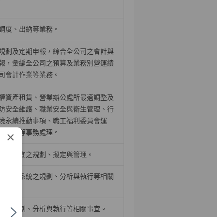
調度、出納等業務。
規劃及定期申報，綜合全公司之會計與
報，彙編全公司之預算及業務別營運績
司會計作業等業務。
權資產租賃、營業辦公處所最適調整及
防安全維護、職業安全與衛生管理、行
境永續推動事項、職工福利委員會運
舍管理等事務處理。
×
相關事宜之規劃、擬定與管理。
關應用系統之規劃、分析與執行等相關
統之規劃、分析與執行等相關事宜。