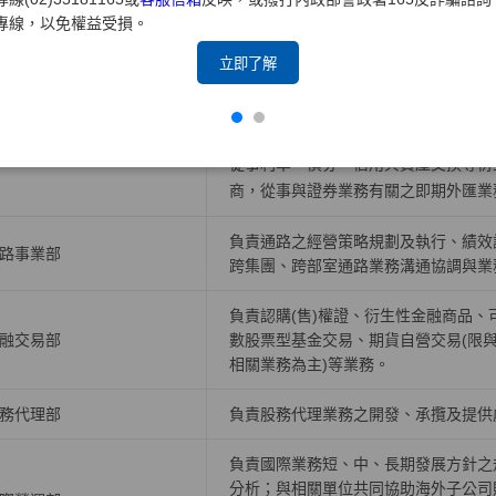
專線，以免權益受損。
負責公司人力資源策略，有關組織發展
力資源部
理、薪酬福利、勞資關係等政策規劃與
立即了解
負責債券、票券、受益證券及資產基礎
規劃債券、受益證券、資產基礎證券及
券部
從事利率、債券、信用與資產交換等衍
商，從事與證券業務有關之即期外匯業
負責通路之經營策略規劃及執行、績效
路事業部
跨集團、跨部室通路業務溝通協調與業
負責認購(售)權證、衍生性金融商品
融交易部
數股票型基金交易、期貨自營交易(限
相關業務為主)等業務。
務代理部
負責股務代理業務之開發、承攬及提供
負責國際業務短、中、長期發展方針之
分析；與相關單位共同協助海外子公司