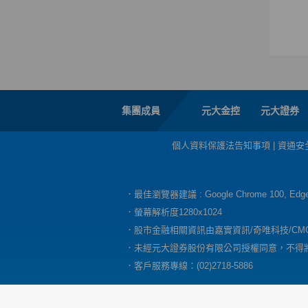
集團成員
元大金控
元大證券
個人資料保護法告知事項
|
資通安
．最佳瀏覽器建議 : Google Chrome 100, E
．螢幕解析度1280x1024
．股市金融相關資訊由嘉實資訊/奇唯科技/CM
．未經元大證券股份有限公司授權同意，不得
．客戶服務專線：(02)2718-5886