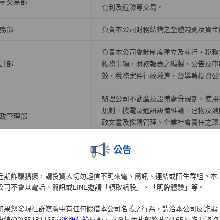
量交易部
套利及避險等交易。
務部
負責本公司財務結構之整體規劃及資金
負責本公司會計制度建立及執行，稅務
計部
帳務事項，財務報表之編製、公告及申
效，稅務案件行政救濟，督導轉投資公
辦理公司不動產及設備處分規劃、使用
規劃、機電及通訊設備維護、建物及消
政管理部
政文書及採購管理、企業社會責任之環
作、警衛保全及司機管理、自有大樓房
公告
訊系統管理部
掌理硬體設備、機房、資料倉儲應用等
近期詐騙猖獗，請投資人切勿輕信不明來電、簡訊、連結或陌生群組。本
掌理各業務開戶、帳務、交割結算等相
訊系統開發一部
公司不會以電話、簡訊或LINE邀請「領取飆股」、「明牌體驗」等。
事宜。
如果您發現社群媒體中有任何假借本公司名義之行為，請洽本公司反詐騙
訊系統開發二部
掌理下單交易、電子中台及策略應用系
專線(02)35181165或
客服信箱
反映，或撥打內政部警政署165反詐騙諮詢