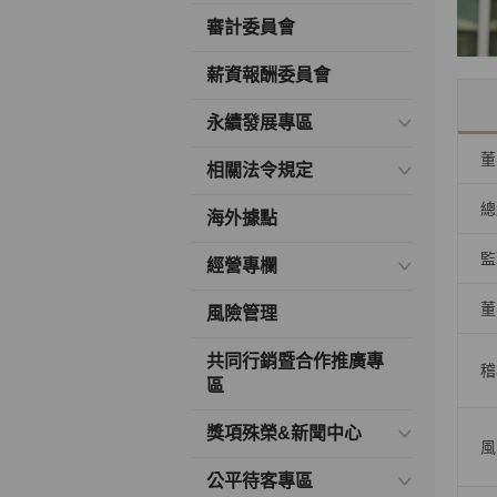
審計委員會
薪資報酬委員會
永續發展專區
董
相關法令規定
總
海外據點
監
經營專欄
董
風險管理
共同行銷暨合作推廣專
稽
區
獎項殊榮&新聞中心
風
公平待客專區