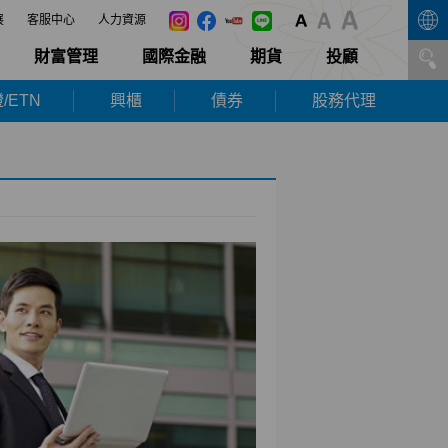
展
客服中心
人力資源
財富管理
國際金融
期貨
投顧
/ETN
興櫃
債券
股務代理