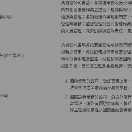
負責總公司自營、各業務單位及分公司
所有相關後檯作業之整合、規劃與執行
業中心
維運與管理；各項後檯作業規則制定、
管理等業務；監督管理分公司後檯作業
線人員管理、教育訓練與績效考核、費
負責公司各項資訊安全管理及營運持續
規範之修定、資訊服務提供商資安管理
訊安全管理部
事件分析處理及監控、端點偵測及回應
檢測作業、資訊安全監測系統維運、資
國內業務分公司：受託買賣上巿、
法令核准之金融商品交易等業務。
公司
國際證券業務分公司：負責外幣有
富管理、境外有價證券承銷、帳戶
經主管機關核准之國際金融證券業