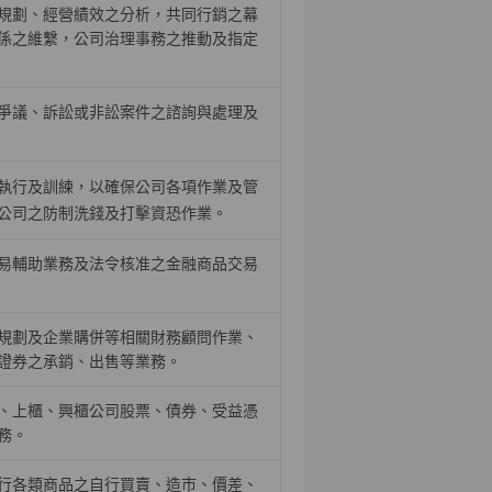
規劃、經營績效之分析，共同行銷之幕
係之維繫，公司治理事務之推動及指定
爭議、訴訟或非訟案件之諮詢與處理及
執行及訓練，以確保公司各項作業及管
公司之防制洗錢及打擊資恐作業。
易輔助業務及法令核准之金融商品交易
規劃及企業購併等相關財務顧問作業、
證券之承銷、出售等業務。
、上櫃、興櫃公司股票、債券、受益憑
務。
行各類商品之自行買賣、造市、價差、