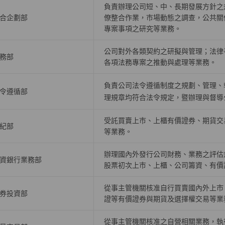
負責辦理公司短、中、長期發展方針之
合企劃部
僚整合作業，巿場動態之調查，公共關
專案事項之研究等業務。
公司對外各類契約之研擬與管理；法律
務部
各項法務專案之推動與處理等業務。
負責公司法令遵循制度之規劃、管理、
令遵循部
理規章均符合法令規定，暨辦理與督導
受託買賣上巿、上櫃有價證券、期貨交
紀部
等業務。
辦理國內外發行公司財務、業務之評估
資銀行業務部
股票初次上巿、上櫃、公司籌資、有價
從事主管機關核准自行買賣國內外上市
券投資部
證等有價證券與期貨及選擇權交易等業
從事主管機關核准之自營相關業務，執