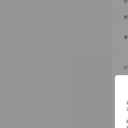
計
財
會
行
資
資
資