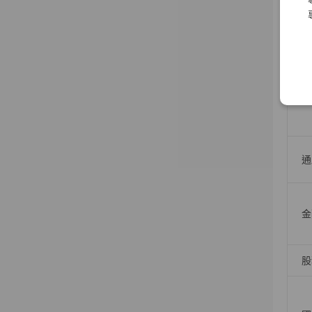
人
債
通
金
股