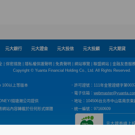
元大銀行
元大證金
元大投信
元大投顧
元大期貨
全
|
保密措施
|
隱私權保護聲明
|
免責聲明
|
網站導覽
|
聯盟網站
|
金融友善服
Copyright © Yuanta Financial Holding Co., Ltd. All Rights Reserved.
dge 100以上等版本
．許可證號：111年金管證總字第003
．電子信箱：
webmaster@yuanta.co
ONEY/錢塘潮公司提供
．地址：104506台北市中山區南京東路
將網站內容轉載於任何形式媒體
．統一編號：97160609