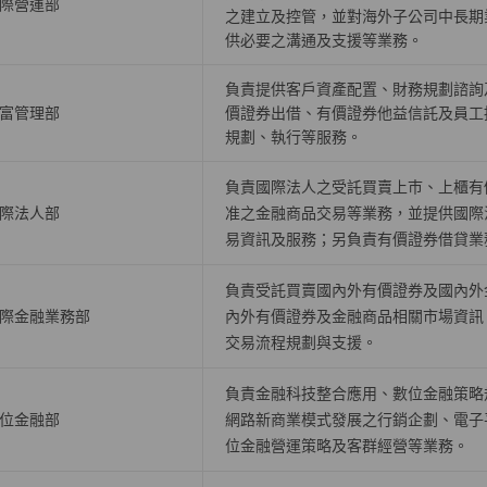
際營運部
之建立及控管，並對海外子公司中長期
供必要之溝通及支援等業務。
負責提供客戶資產配置、財務規劃諮詢
富管理部
價證券出借、有價證券他益信託及員工
規劃、執行等服務。
負責國際法人之受託買賣上巿、上櫃有
際法人部
准之金融商品交易等業務，並提供國際
易資訊及服務；另負責有價證券借貸業
負責受託買賣國內外有價證券及國內外
際金融業務部
內外有價證券及金融商品相關市場資訊
交易流程規劃與支援。
負責金融科技整合應用、數位金融策略
位金融部
網路新商業模式發展之行銷企劃、電子
位金融營運策略及客群經營等業務。