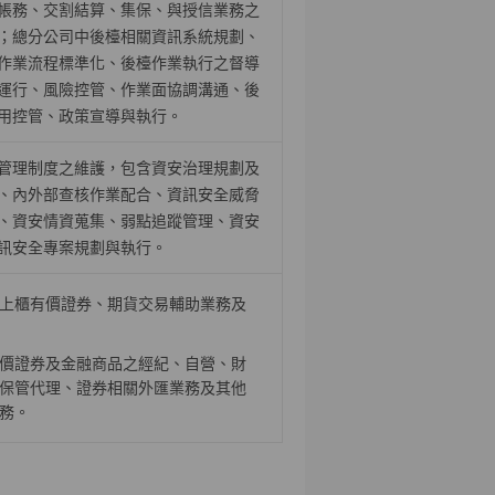
帳務、交割結算、集保、與授信業務之
；總分公司中後檯相關資訊系統規劃、
作業流程標準化、後檯作業執行之督導
運行、風險控管、作業面協調溝通、後
用控管、政策宣導與執行。
管理制度之維護，包含資安治理規劃及
、內外部查核作業配合、資訊安全威脅
、資安情資蒐集、弱點追蹤管理、資安
訊安全專案規劃與執行。
上櫃有價證券、期貨交易輔助業務及
價證券及金融商品之經紀、自營、財
保管代理、證券相關外匯業務及其他
務。