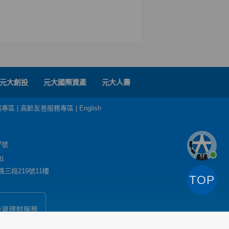
元大創投
元大國際資產
元大人壽
務專區
|
高齡友善服務專區
|
English
7號
m
三段219號11樓
TOP