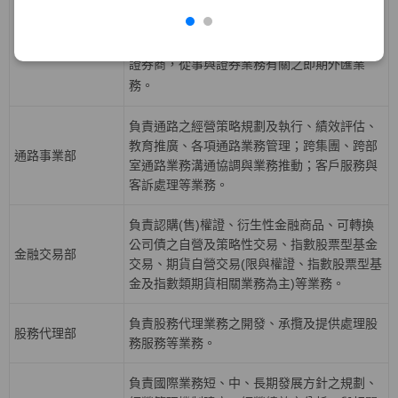
益證券、資產基礎證券及結構型商品等固定收
債券部
益性商品之發行，從事利率、債券、信用與資
產交換等衍生性商品交易等業務，並擔任外匯
證券商，從事與證券業務有關之即期外匯業
務。
負責通路之經營策略規劃及執行、績效評估、
教育推廣、各項通路業務管理；跨集團、跨部
通路事業部
室通路業務溝通協調與業務推動；客戶服務與
客訴處理等業務。
負責認購(售)權證、衍生性金融商品、可轉換
公司債之自營及策略性交易、指數股票型基金
金融交易部
交易、期貨自營交易(限與權證、指數股票型基
金及指數類期貨相關業務為主)等業務。
負責股務代理業務之開發、承攬及提供處理股
股務代理部
務服務等業務。
負責國際業務短、中、長期發展方針之規劃、