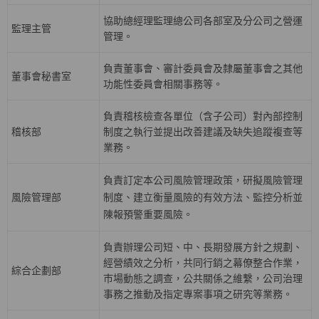
協助總經理監理總公司各部室及分公司之營運
監理主管
管理。
負責董事會、審計委員會及隸屬董事會之其他
董事會秘書室
功能性委員會相關事務等。
負責稽核檢查各單位（含子公司）對內部控制
稽核部
制度之執行並提出改善建議及缺失追蹤複查等
業務。
負責訂定本公司風險管理政策，研擬風險管理
風險管理部
制度、建立衡量風險的有效方法、監控分析並
陳報預警重要風險。
負責辦理公司短、中、長期發展方針之規劃、
經營績效之分析，共同行銷之幕僚整合作業，
綜合企劃部
巿場動態之調查，公共關係之維繫，公司治理
事務之推動及指定專案事項之研究等業務。