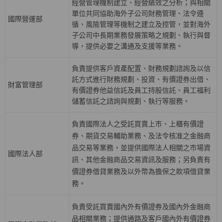
經營管理機制建立、經營績效之分析；與相關
單位共同協助海外子公司財務管理、法令遵
國際營運部
循、風險管理等機制之建立及控管，並對海外
子公司中長期業務發展策略之規劃、執行與督
導，提供必要之溝通及支援等業務。
負責提供客戶資產配置、財務規劃諮詢及以信
託方式進行財務規劃、投資、有價證券出借、
財富管理部
有價證券他益信託及員工持股信託、員工福利
儲蓄信託之諮詢與規劃、執行等服務。
負責國際法人之受託買賣上巿、上櫃有價證
券、期貨交易輔助業務、及法令核准之金融商
品交易等業務，並提供國際法人相關之巿場資
國際法人部
訊、其他金融商品交易資訊及服務；另負責有
價證券借貸業務及以外幣為擔保之款項借貸業
務。
負責受託買賣國內外有價證券及國內外金融商
品相關業務；提供通路及客戶國內外有價證券