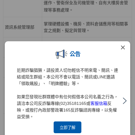
運作、警衛保全及司機管理、自有大樓房舍管
理等事務處理。
掌理硬體設備、機房、資料倉儲應用等相關事
資訊系統管理部
宜之規劃、擬定與管理。
掌理各業務開戶、帳務、交割結算等相關應用
×
資訊系統開發一部
系統之規劃、分析與執行等相關事宜。
公告
掌理下單交易、電子中台及策略應用系統之規
資訊系統開發二部
近期詐騙猖獗，請投資人切勿輕信不明來電、簡訊、連
劃、分析與執行等相關事宜。
結或陌生群組。本公司不會以電話、簡訊或LINE邀請
「領取飆股」、「明牌體驗」等。
負責公司人力資源策略，有關組織發展、召募
任用、人才培訓與發展、績效管理、薪酬福
人力資源部
如果您發現社群媒體中有任何假借本公司名義之行為，
利、勞資關係等政策規劃與推動，各項人力資
請洽本公司反詐騙專線(02)35181165或
客服信箱
反
源業務執行與管理。
映，或撥打內政部警政署165反詐騙諮詢專線，以免權
益受損。
負責債券、票券、受益證券及資產基礎證券之
立即了解
買賣斷、附買回、附賣回交易；規劃債券、受