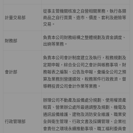
從事主管機關核准之自營相關業務，執行各類
計量交易部
商品之自行買賣、造市、價差、套利及避險等
交易。
負責本公司財務結構之整體規劃及資金調度、
財務部
出納等業務。
負責本公司會計制度建立及執行，稅務規劃及
定期申報，綜合全公司之會計與帳務事項，財
會計部
務報表之編製、公告及申報，彙編全公司之預
算及業務別營運績效，稅務案件行政救濟，督
導轉投資公司會計作業等業務。
辦理公司不動產及設備處分規劃、使用權資產
租賃、營業辦公處所最適調整及規劃、機電及
通訊設備維護、建物及消防安全維護、職業安
行政管理部
全與衛生管理、行政文書及採購管理、企業社
會責任之環境永續推動事項、職工福利委員會