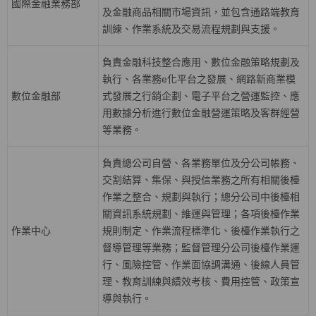
國際金融業務部
及金融商品相關市場資訊，並包含通路端教育
訓練、作業系統及交易流程規劃與支援。
負責金融科技整合應用、數位金融策略規劃及
執行、各業務
e
化平台之發展、網路新商業模
數位金融部
式發展之行銷企劃、電子平台之營運監控、應
用數據分析進行數位金融營運策略及客群經營
等業務。
負責總公司自營、各業務單位及分公司帳務、
交割結算、集保、與授信業務之所有相關後檯
作業之整合、規劃與執行；總分公司中後檯相
關資訊系統規劃、維運與管理；各項後檯作業
作業中心
規則制定、作業流程標準化、後檯作業執行之
督導管理等業務；監督管理分公司後檯作業運
行、風險控管、作業面協調溝通、後線人員管
理、教育訓練與績效考核、費用控管、政策宣
導與執行。