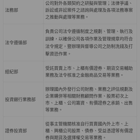
公司對外各類契約之研擬與管理；法律爭議、
法務部
訴訟或非訟案件之諮詢與處理及各項法務專案
之推動與處理等業務。
負責公司法令遵循制度之規劃、管理、執行及
訓練，以確保公司各項作業及管理規章均符合
法令遵循部
法令規定，暨辦理與督導公司之防制洗錢及打
擊資恐作業。
受託買賣上巿、上櫃有價證券、期貨交易輔助
經紀部
業務及法令核准之金融商品交易等業務。
辦理國內外發行公司財務、業務之評估規劃及
企業購併等相關財務顧問作業、股票初次上
投資銀行業務部
巿、上櫃、公司籌資、有價證券之承銷、出售
等業務。
從事主管機關核准自行買賣國內外上市、上
證券投資部
櫃、興櫃公司股票、債券、受益憑證等有價證
券與期貨及選擇權交易等業務。