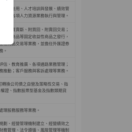
、召募任用、人才培訓與發展、績效管
推動，各項人力資源業務執行與管理。
證券之買賣斷、附買回、附賣回交易；
結構型商品等固定收益性商品之發行，
生性商品交易等業務，並擔任外匯證券
務。
評估、教育推廣、各項通路業務管理；
務推動；客戶服務與客訴處理等業務。
、可轉換公司債之自營及策略性交易、指
與權證、指數股票型基金及指數類期貨
處理股務服務等業務。
規劃、經營管理機制建立、經營績效之
財務管理、法令遵循、風險管理等機制