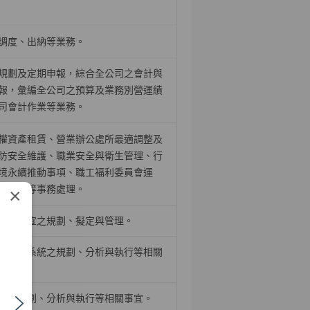
調度、出納等業務。
規劃及定期申報，綜合全公司之會計與
報，彙編全公司之預算及業務別營運績
司會計作業等業務。
權資產租賃、營業辦公處所最適調整及
防安全維護、職業安全與衛生管理、行
境永續推動事項、職工福利委員會運
舍管理等事務處理。
×
相關事宜之規劃、擬定與管理。
關應用系統之規劃、分析與執行等相關
統之規劃、分析與執行等相關事宜。