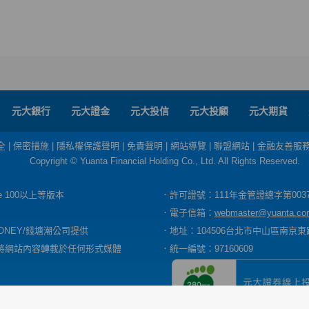
元大銀行
元大證金
元大投信
元大投顧
元大期貨
全
|
保密措施
|
隱私權保護聲明
|
免責聲明
|
網站導覽
|
聯盟網站
|
金融友善服
Copyright © Yuanta Financial Holding Co., Ltd. All Rights Reserved.
dge 100以上等版本
．許可證號：111年金管證總字第003
．電子信箱：
webmaster@yuanta.co
ONEY/錢塘潮公司提供
．地址：104506台北市中山區南京東路
將網站內容轉載於任何形式媒體
．統一編號：97160609