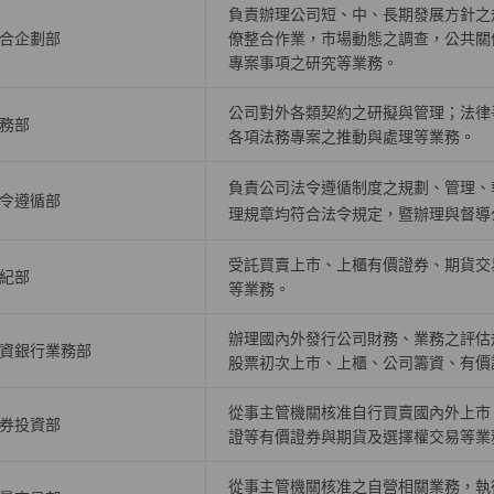
負責辦理公司短、中、長期發展方針之
合企劃部
僚整合作業，巿場動態之調查，公共關
專案事項之研究等業務。
公司對外各類契約之研擬與管理；法律
務部
各項法務專案之推動與處理等業務。
負責公司法令遵循制度之規劃、管理、
令遵循部
理規章均符合法令規定，暨辦理與督導
受託買賣上巿、上櫃有價證券、期貨交
紀部
等業務。
辦理國內外發行公司財務、業務之評估
資銀行業務部
股票初次上巿、上櫃、公司籌資、有價
從事主管機關核准自行買賣國內外上市
券投資部
證等有價證券與期貨及選擇權交易等業
從事主管機關核准之自營相關業務，執