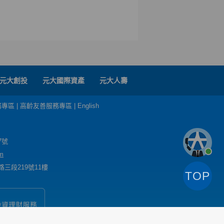
元大創投
元大國際資產
元大人壽
務專區
|
高齡友善服務專區
|
English
7號
m
三段219號11樓
TOP