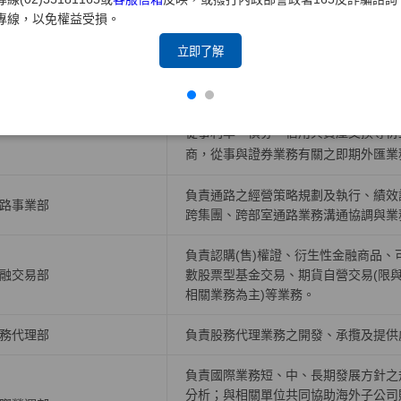
專線，以免權益受損。
負責公司人力資源策略，有關組織發展
力資源部
理、薪酬福利、勞資關係等政策規劃與
立即了解
負責債券、票券、受益證券及資產基礎
規劃債券、受益證券、資產基礎證券及
券部
從事利率、債券、信用與資產交換等衍
商，從事與證券業務有關之即期外匯業
負責通路之經營策略規劃及執行、績效
路事業部
跨集團、跨部室通路業務溝通協調與業
負責認購(售)權證、衍生性金融商品
融交易部
數股票型基金交易、期貨自營交易(限
相關業務為主)等業務。
務代理部
負責股務代理業務之開發、承攬及提供
負責國際業務短、中、長期發展方針之
分析；與相關單位共同協助海外子公司