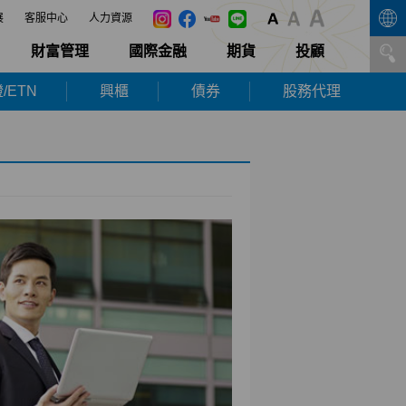
展
客服中心
人力資源
財富管理
國際金融
期貨
投顧
/ETN
興櫃
債券
股務代理