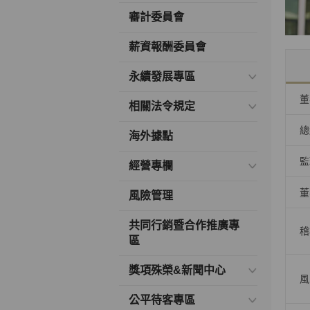
審計委員會
薪資報酬委員會
永續發展專區
董
相關法令規定
總
海外據點
監
經營專欄
董
風險管理
共同行銷暨合作推廣專
稽
區
獎項殊榮&新聞中心
風
公平待客專區