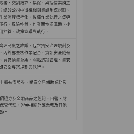
帳務、交割結算、集保、與授信業務之
；總分公司中後檯相關資訊系統規劃、
作業流程標準化、後檯作業執行之督導
運行、風險控管、作業面協調溝通、後
用控管、政策宣導與執行。
管理制度之維護，包含資安治理規劃及
、內外部查核作業配合、資訊安全威脅
、資安情資蒐集、弱點追蹤管理、資安
訊安全專案規劃與執行。
上櫃有價證券、期貨交易輔助業務及
價證券及金融商品之經紀、自營、財
保管代理、證券相關外匯業務及其他
務。