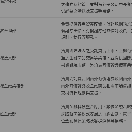
際營運部
之建立及控管，並對海外子公司中長期
供必要之溝通及支援等業務。
負責提供客戶資產配置、財務規劃諮詢
富管理部
價證券出借、有價證券他益信託及員工
規劃、執行等服務。
負責國際法人之受託買賣上巿、上櫃有
際法人部
准之金融商品交易等業務，並提供國際
易資訊及服務；另負責有價證券借貸業
負責受託買賣國內外有價證券及國內外
際金融業務部
內外有價證券及金融商品相關市場資訊
交易流程規劃與支援。
負責金融科技整合應用、數位金融策略
位金融部
網路新商業模式發展之行銷企劃、電子
位金融營運策略及客群經營等業務。