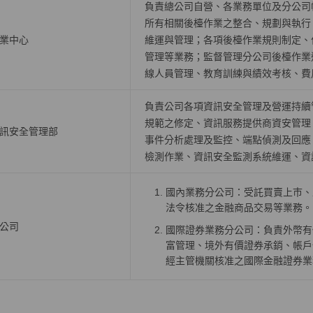
負責總公司自營、各業務單位及分公司
所有相關後檯作業之整合、規劃與執行
業中心
維運與管理；各項後檯作業規則制定、
管理等業務；監督管理分公司後檯作業
線人員管理、教育訓練與績效考核、費
負責公司各項資訊安全管理及營運持續
規範之修定、資訊服務提供商資安管理
訊安全管理部
事件分析處理及監控、端點偵測及回應
檢測作業、資訊安全監測系統維運、資
國內業務分公司：受託買賣上巿、
法令核准之金融商品交易等業務。
公司
國際證券業務分公司：負責外幣有
富管理、境外有價證券承銷、帳戶
經主管機關核准之國際金融證券業