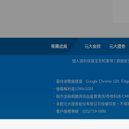
集團成員
元大金控
元大證券
個人資料保護法告知事項
|
資通安
．最佳瀏覽器建議 : Google Chrome 100, E
．螢幕解析度1280x1024
．股市金融相關資訊由嘉實資訊/奇唯科技/CM
．未經元大證券股份有限公司授權同意，不得
．客戶服務專線：(02)2718-5886