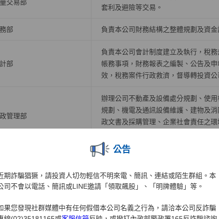
量交易部
套利及避險等交易。
務部
負責本公司財務結構之整體規劃及資金
負責本公司會計制度建立及執行，稅務
計部
帳務事項，財務報表之編製、公告及申
效，稅務案件行政救濟，督導轉投資公
辦理公司不動產及設備處分規劃、使用
規劃、機電及通訊設備維護、建物及消
政管理部
政文書及採購管理、企業社會責任之環
作、警衛保全及司機管理、自有大樓房
公告
訊系統管理部
掌理硬體設備、機房、資料倉儲應用等
近期詐騙猖獗，請投資人切勿輕信不明來電、簡訊、連結或陌生群組。本
掌理各業務開戶、帳務、交割結算等相
訊系統開發一部
公司不會以電話、簡訊或LINE邀請「領取飆股」、「明牌體驗」等。
事宜。
如果您發現社群媒體中有任何假借本公司名義之行為，請洽本公司反詐騙
訊系統開發二部
掌理下單交易、電子中台及策略應用系
專線(02)35181165或
客服信箱
反映，或撥打內政部警政署165反詐騙諮詢