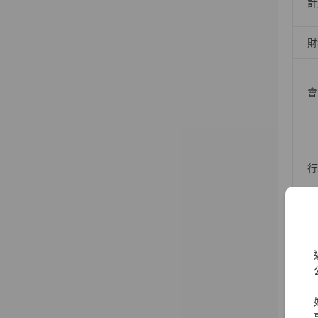
計
財
會
行
資
資
資