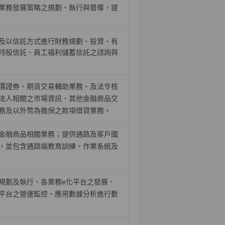
業務發展策略之規劃、執行與督導，提
及以信託方式進行財務規劃、投資、有
持股信託、員工福利儲蓄信託之諮詢與
價證券、期貨交易輔助業務、及法令核
法人相關之巿場資訊、其他金融商品交
務及以外幣為擔保之款項借貸業務。
金融商品相關業務；提供通路及客戶國
，並包含通路端教育訓練、作業系統及
規劃及執行、各業務
e
化平台之發展、
平台之營運監控、應用數據分析進行數