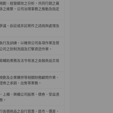
規劃、經營績效之分析，共同行銷之幕
係之維繫，公司治理事務之推動及指定
爭議、訴訟或非訟案件之諮詢與處理及
執行及訓練，以確保公司各項作業及管
公司之防制洗錢及打擊資恐作業。
易輔助業務及法令核准之金融商品交易
規劃及企業購併等相關財務顧問作業、
證券之承銷、出售等業務。
、上櫃、興櫃公司股票、債券、受益憑
務。
行各類商品之自行買賣、造市、價差、