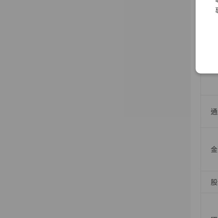
人
債
通
金
股