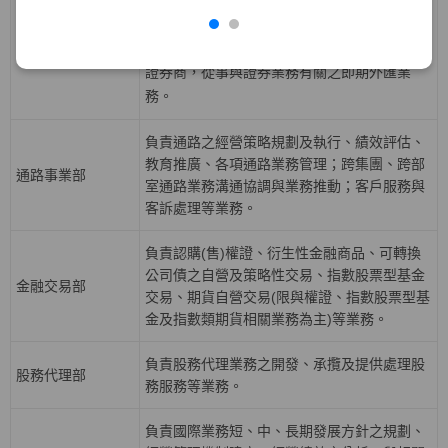
益證券、資產基礎證券及結構型商品等固定收
債券部
益性商品之發行，從事利率、債券、信用與資
產交換等衍生性商品交易等業務，並擔任外匯
證券商，從事與證券業務有關之即期外匯業
務。
負責通路之經營策略規劃及執行、績效評估、
教育推廣、各項通路業務管理；跨集團、跨部
通路事業部
室通路業務溝通協調與業務推動；客戶服務與
客訴處理等業務。
負責認購(售)權證、衍生性金融商品、可轉換
公司債之自營及策略性交易、指數股票型基金
金融交易部
交易、期貨自營交易(限與權證、指數股票型基
金及指數類期貨相關業務為主)等業務。
負責股務代理業務之開發、承攬及提供處理股
股務代理部
務服務等業務。
負責國際業務短、中、長期發展方針之規劃、