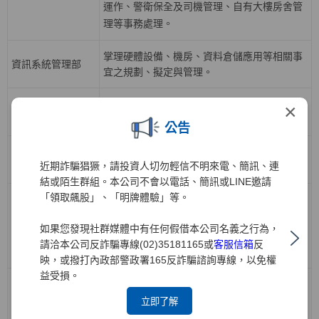
運作、警衛保全及司機管理、自有大樓房舍管
理等事務處理。
掌理硬體設備、機房、資料倉儲應用等相關事
資訊系統管理部
宜之規劃、擬定與管理。
掌理各業務開戶、帳務、交割結算等相關應用
×
資訊系統開發一部
系統之規劃、分析與執行等相關事宜。
公告
掌理下單交易、電子中台及策略應用系統之規
資訊系統開發二部
近期詐騙猖獗，請投資人切勿輕信不明來電、簡訊、連
劃、分析與執行等相關事宜。
結或陌生群組。本公司不會以電話、簡訊或LINE邀請
「領取飆股」、「明牌體驗」等。
負責公司人力資源策略，有關組織發展、召募
任用、人才培訓與發展、績效管理、薪酬福
人力資源部
如果您發現社群媒體中有任何假借本公司名義之行為，
利、勞資關係等政策規劃與推動，各項人力資
請洽本公司反詐騙專線(02)35181165或
客服信箱
反
源業務執行與管理。
映，或撥打內政部警政署165反詐騙諮詢專線，以免權
益受損。
負責債券、票券、受益證券及資產基礎證券之
立即了解
買賣斷、附買回、附賣回交易；規劃債券、受