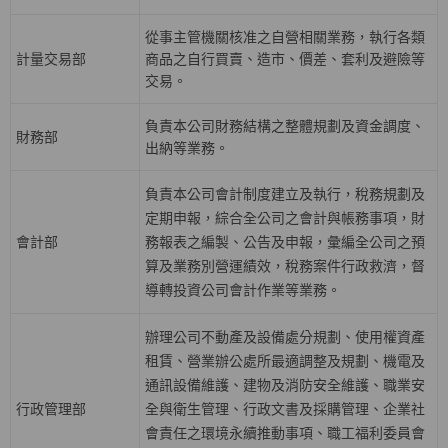
從事主管機關核准之自營相關業務，執行各類
計量交易部
商品之自行買賣、造市、價差、套利及避險等
交易。
負責本公司財務結構之整體規劃及資金調度、
財務部
出納等業務。
負責本公司會計制度建立及執行，稅務規劃及
定期申報，綜合全公司之會計與帳務事項，財
會計部
務報表之編製、公告及申報，彙編全公司之預
算及業務別營運績效，稅務案件行政救濟，督
導轉投資公司會計作業等業務。
辦理公司不動產及設備處分規劃、使用權資產
租賃、營業辦公處所最適調整及規劃、機電及
通訊設備維護、建物及消防安全維護、職業安
行政管理部
全與衛生管理、行政文書及採購管理、企業社
會責任之環境永續推動事項、職工福利委員會