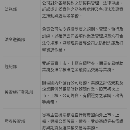
公司對外各類契約之研擬與管理；法律爭議、
法務部
訴訟或非訟案件之諮詢與處理及各項法務專案
之推動與處理等業務。
負責公司法令遵循制度之規劃、管理、執行及
訓練，以確保公司各項作業及管理規章均符合
法令遵循部
法令規定，暨辦理與督導公司之防制洗錢及打
擊資恐作業。
受託買賣上巿、上櫃有價證券、期貨交易輔助
經紀部
業務及法令核准之金融商品交易等業務。
辦理國內外發行公司財務、業務之評估規劃及
企業購併等相關財務顧問作業、股票初次上
投資銀行業務部
巿、上櫃、公司籌資、有價證券之承銷、出售
等業務。
從事主管機關核准自行買賣國內外上市、上
證券投資部
櫃、興櫃公司股票、債券、受益憑證等有價證
券與期貨及選擇權交易等業務。