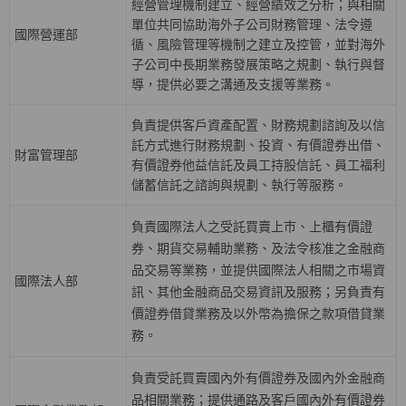
經營管理機制建立、經營績效之分析；與相關
單位共同協助海外子公司財務管理、法令遵
國際營運部
循、風險管理等機制之建立及控管，並對海外
子公司中長期業務發展策略之規劃、執行與督
導，提供必要之溝通及支援等業務。
負責提供客戶資產配置、財務規劃諮詢及以信
託方式進行財務規劃、投資、有價證券出借、
財富管理部
有價證券他益信託及員工持股信託、員工福利
儲蓄信託之諮詢與規劃、執行等服務。
負責國際法人之受託買賣上巿、上櫃有價證
券、期貨交易輔助業務、及法令核准之金融商
品交易等業務，並提供國際法人相關之巿場資
國際法人部
訊、其他金融商品交易資訊及服務；另負責有
價證券借貸業務及以外幣為擔保之款項借貸業
務。
負責受託買賣國內外有價證券及國內外金融商
品相關業務；提供通路及客戶國內外有價證券