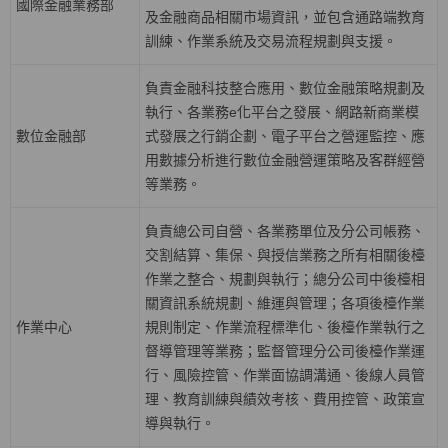
國際金融業務部
及金融商品相關市場資訊，並包含通路端教育
訓練、作業系統及交易流程規劃與支援。
負責金融科技整合應用、數位金融策略規劃及
執行、各業務
e
化平台之發展、網路新商業模
數位金融部
式發展之行銷企劃、電子平台之營運監控、應
用數據分析進行數位金融營運策略及客群經營
等業務。
負責總公司自營、各業務單位及分公司帳務、
交割結算、集保、與授信業務之所有相關後檯
作業之整合、規劃與執行；總分公司中後檯相
關資訊系統規劃、維運與管理；各項後檯作業
作業中心
規則制定、作業流程標準化、後檯作業執行之
督導管理等業務；監督管理分公司後檯作業運
行、風險控管、作業面協調溝通、後線人員管
理、教育訓練與績效考核、費用控管、政策宣
導與執行。