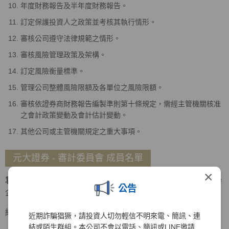
年度財務報告及半年度財務報告。
訂定保護投資人之政策並考核其執行情形。
審核公司遵守法律規範之情形。
審核風險管理政策及架構。
訂定風險衡量標準。
管理公司整體風險限額及各單位之風險限額。
審核依證券商財務報告編製準則第十條規定，需經主管機關核准
之會計政策變動及會計估計變動。
其他公司或主管機關規定之重大事項。
元大證券 - 審計委員會 成員名單
×
袁惠兒
召集人
美國密蘇里大學會計碩士、美國南伊利諾大學
公告
企管碩士
經歷
近期詐騙猖獗，請投資人切勿輕信不明來電、簡訊、連
結或陌生群組。本公司不會以電話、簡訊或LINE邀請