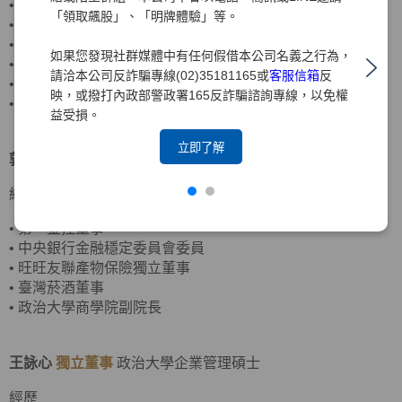
•
客思達-KY獨立董事
「領取飆股」、「明牌體驗」等。
•
財團法人聖嚴教育基金會監察人
•
財團法人法鼓山佛教基金會監察人
如果您發現社群媒體中有任何假借本公司名義之行為，
•
資誠聯合會計師事務所合夥會計師
請洽本公司反詐騙專線(02)35181165或
客服信箱
反
•
普華國際財務顧問(股)公司董事長
映，或撥打內政部警政署165反詐騙諮詢專線，以免權
•
中華民國北市會計師公會理事
益受損。
立即了解
郭炳伸
獨立董事
美國羅徹斯特大學經濟學博士
經歷
•
第一金控董事
•
中央銀行金融穩定委員會委員
•
旺旺友聯產物保險獨立董事
•
臺灣菸酒董事
•
政治大學商學院副院長
王詠心
獨立董事
政治大學企業管理碩士
經歷