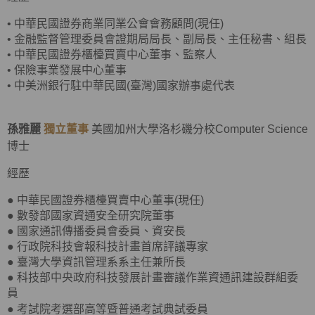
•
中華民國證券商業同業公會會務顧問(現任)
•
金融監督管理委員會證期局局長、副局長、主任秘書、組長
•
中華民國證券櫃檯買賣中心董事、監察人
•
保險事業發展中心董事
•
中美洲銀行駐中華民國(臺灣)國家辦事處代表
孫雅麗
獨立董事
美國加州大學洛杉磯分校Computer Science
博士
經歷
● 中華民國證券櫃檯買賣中心董事(現任)
● 數發部國家資通安全研究院董事
● 國家通訊傳播委員會委員、資安長
● 行政院科技會報科技計畫首席評議專家
● 臺灣大學資訊管理系系主任兼所長
● 科技部中央政府科技發展計畫審議作業資通訊建設群組委
員
●
考試院考選部高等暨普通考試典試委員