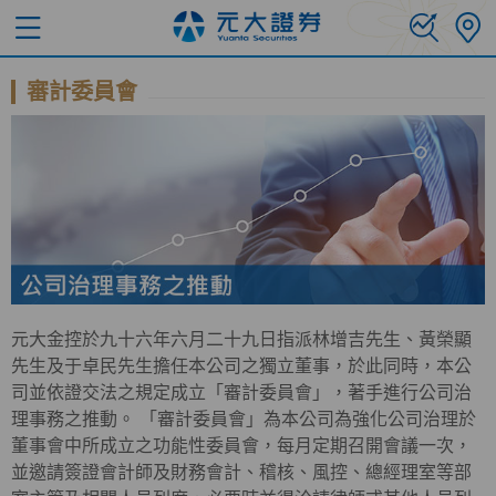
審計委員會
元大金控於九十六年六月二十九日指派林增吉先生、黃榮顯
先生及于卓民先生擔任本公司之獨立董事，於此同時，本公
司並依證交法之規定成立「審計委員會」，著手進行公司治
理事務之推動。 「審計委員會」為本公司為強化公司治理於
董事會中所成立之功能性委員會，每月定期召開會議一次，
並邀請簽證會計師及財務會計、稽核、風控、總經理室等部