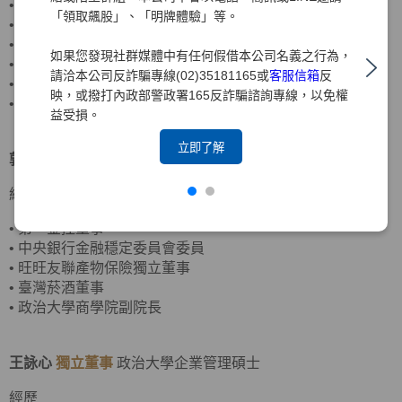
•
客思達-KY獨立董事
「領取飆股」、「明牌體驗」等。
•
財團法人聖嚴教育基金會監察人
•
財團法人法鼓山佛教基金會監察人
如果您發現社群媒體中有任何假借本公司名義之行為，
•
資誠聯合會計師事務所合夥會計師
請洽本公司反詐騙專線(02)35181165或
客服信箱
反
•
普華國際財務顧問(股)公司董事長
映，或撥打內政部警政署165反詐騙諮詢專線，以免權
•
中華民國北市會計師公會理事
益受損。
立即了解
郭炳伸
獨立董事
美國羅徹斯特大學經濟學博士
經歷
•
第一金控董事
•
中央銀行金融穩定委員會委員
•
旺旺友聯產物保險獨立董事
•
臺灣菸酒董事
•
政治大學商學院副院長
王詠心
獨立董事
政治大學企業管理碩士
經歷