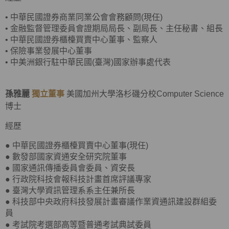
•
中華民國證券商業同業公會會務顧問(現任)
•
金融監督管理委員會證期局局長、副局長、主任秘書、組長
•
中華民國證券櫃檯買賣中心董事、監察人
•
保險事業發展中心董事
•
中美洲銀行駐中華民國(臺灣)國家辦事處代表
孫雅麗
獨立董事
美國加州大學洛杉磯分校Computer Science
博士
經歷
● 中華民國證券櫃檯買賣中心董事(現任)
● 數發部國家資通安全研究院董事
● 國家通訊傳播委員會委員、資安長
● 行政院科技會報科技計畫首席評議專家
● 臺灣大學資訊管理系系主任兼所長
● 科技部中央政府科技發展計畫審議作業資通訊建設群組委
員
●
考試院考選部高等暨普通考試典試委員