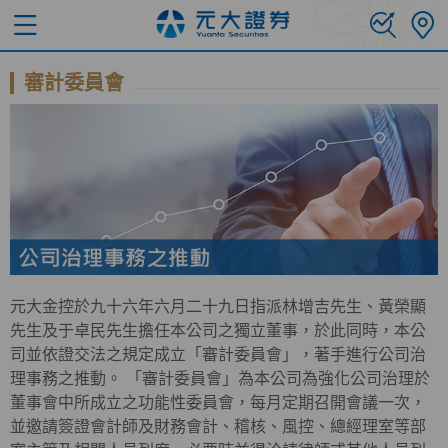
審計委員會
元大金控於九十六年六月二十九日指派林增吉先生、黃榮顯
先生及于卓民先生擔任本公司之獨立董事，於此同時，本公
司並依證交法之規定成立「審計委員會」，著手進行公司治
理事務之推動。 「審計委員會」為本公司為強化公司治理於
董事會中所成立之功能性委員會，每月定期召開會議一次，
並邀請簽證會計師及財務會計、稽核、風控、總經理室等部