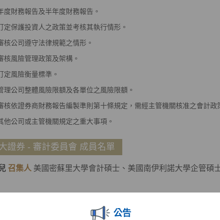
年度財務報告及半年度財務報告。
訂定保護投資人之政策並考核其執行情形。
審核公司遵守法律規範之情形。
審核風險管理政策及架構。
訂定風險衡量標準。
管理公司整體風險限額及各單位之風險限額。
審核依證券商財務報告編製準則第十條規定，需經主管機關核准之會計政
其他公司或主管機關規定之重大事項。
大證券 - 審計委員會 成員名單
兒
召集人
美國密蘇里大學會計碩士、美國南伊利諾大學企管碩
思達-KY獨立董事
公告
團法人聖嚴教育基金會監察人