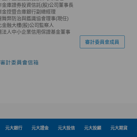
作金庫證券投資信託(股)公司董事長
庫金控暨合庫銀行副總經理
灣舞弊防治與鑑識協會理事(現任)
北金融大樓(股)公司監察人
團法人中小企業信用保證基金董事
審計委員會成員
元大銀行
元大證金
元大投信
元大投顧
元大期貨