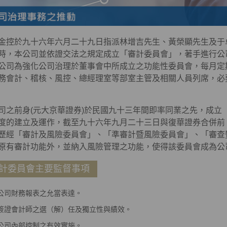
金控於九十六年六月二十九日指派林增吉先生、黃榮顯先生及于
時，本公司並依證交法之規定成立「審計委員會」，著手進行公
公司為強化公司治理於董事會中所成立之功能性委員會，每月定
務會計、稽核、風控、總經理室等部室主管及相關人員列席，必
司之前身(元大京華證券)於民國九十三年間即率同業之先，成立
度的建立及運作，截至九十六年九月二十三日與復華證券合併前
歷經「審計及風險委員會」、「準審計暨風險委員會」、「審查
原有審計功能外，並納入風險管理之功能，使得該委員會成為公
計委員會主要監督事項
公司財務報表之允當表達。
簽證會計師之選（解）任及獨立性與績效。
公司內部控制之有效實施。