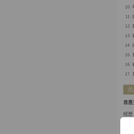
元
袁惠
經歷
•
客
•
財