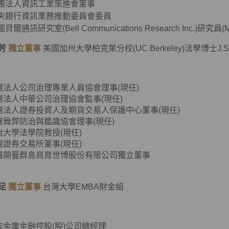
團法人資訊工業策進會董事
央銀行資訊業務推動委員會委員
貝爾通訊研究室(Bell Communications Research Inc.)研究員(Membe
芳
獨立董事
美國加州大學柏克萊分校(UC Berkeley)法學博士J.S
團法人公司治理專業人員協會理事(現任)
團法人中華公司治理協會監事(現任)
團法人證券投資人及期貨交易人保護中心董事(現任)
灣舞弊防治與鑑識協會理事(現任)
治大學法學院教授(現任)
灣證券交易所董事(現任)
英屬開曼群島商育世博股份有限公司獨立董事
足
獨立董事
台灣大學EMBA財金組
作金庫金融控股(股)公司總經理