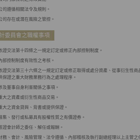
公司遵循相關法令及規則。
公司存在或潛在風險之管控。
計委員會之職權事項
依證交法第十四條之一規定訂定或修正內部控制制度。
內部控制制度有效性之考核。
依證交法第三十六條之一規定訂定或修正取得或處分資產、從事衍生性商
供保證之重大財務業務行為之處理程序。
涉及董事自身利害關係之事項。
重大之資產或衍生性商品交易。
重大之資金貸與、背書或提供保證。
募集、發行或私募具有股權性質之有價證券。
簽證會計師之委任、解任或報酬。
財務、會計、風險管理、法令遵循、內部稽核及執行副總經理以上主管之