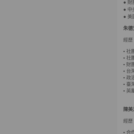
●
財
●
中
●
美國
朱德
經歷
•
社
•
社
•
財
•
台
•
政
•
臺
• 
陳美
經歷
•
合