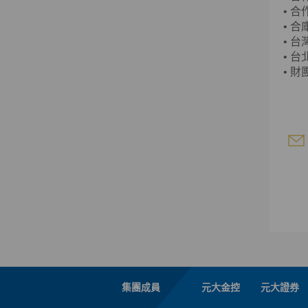
•
合
•
合
•
台
•
台
•
財
集團成員
元大金控
元大證券