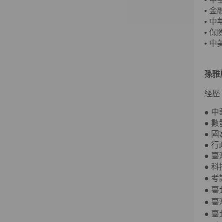
•
金
•
中
•
保
•
中
孫雅
經歷
● 
● 
● 
● 
● 
● 
●
考
●
臺
●
臺
●
臺