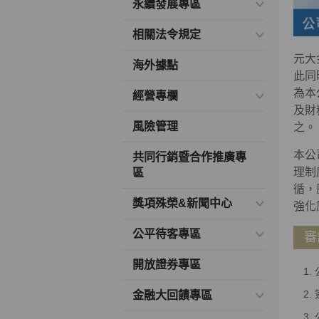
永續發展專區
相關法令規定
元大
海外據點
此同
為本
經營專欄
及財
風險管理
之。
本公
共同行銷暨合作推廣專
理制
區
循，
獎項殊榮&新聞中心
強化
公平待客專區
審
開放證券專區
金融大回饋專區