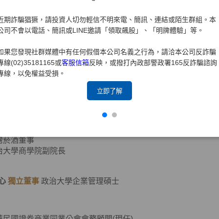
團法人法鼓山佛教基金會監察人
誠聯合會計師事務所合夥會計師
近期詐騙猖獗，請投資人切勿輕信不明來電、簡訊、連結或陌生群組。本
華國際財務顧問(股)公司董事長
公司不會以電話、簡訊或LINE邀請「領取飆股」、「明牌體驗」等。
華民國北市會計師公會理事
如果您發現社群媒體中有任何假借本公司名義之行為，請洽本公司反詐騙
專線(02)35181165或
客服信箱
反映，或撥打內政部警政署165反詐騙諮詢
伸
獨立董事
美國羅徹斯特大學經濟學博士
專線，以免權益受損。
立即了解
一金控董事
央銀行金融穩定委員會委員
旺友聯產物保險獨立董事
灣菸酒董事
治大學商學院副院長
心
獨立董事
政治大學企業管理碩士
華民國證券商業同業公會會務顧問(現任)