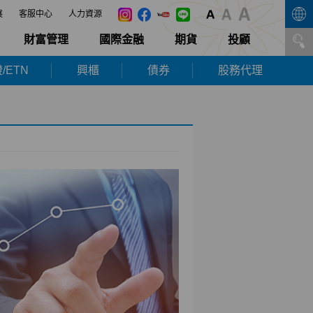
展
客服中心
人力資源
財富管理
國際金融
期貨
投顧
/ETN
興櫃
債券
股務代理