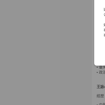
•
財
•
資
•
普
•
中
郭炳
經歷
•
第
•
中
•
旺
•
臺
•
政
王詠
經歷
•
中