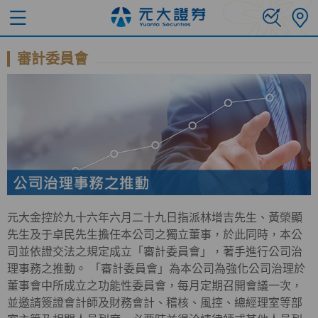
審計委員會
元大金控於九十六年六月二十九日指派林增吉先生、黃榮顯
先生及于卓民先生擔任本公司之獨立董事，於此同時，本公
司並依證交法之規定成立「審計委員會」，著手進行公司治
理事務之推動。 「審計委員會」為本公司為強化公司治理於
董事會中所成立之功能性委員會，每月定期召開會議一次，
並邀請簽證會計師及財務會計、稽核、風控、總經理室等部