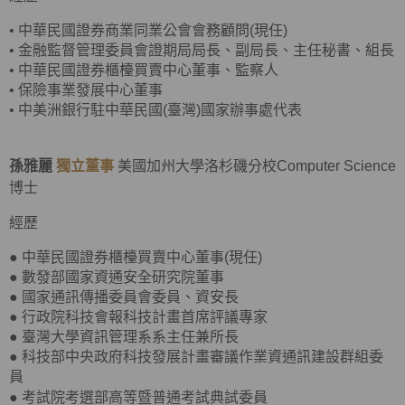
•
中華民國證券商業同業公會會務顧問(現任)
•
金融監督管理委員會證期局局長、副局長、主任秘書、組長
•
中華民國證券櫃檯買賣中心董事、監察人
•
保險事業發展中心董事
•
中美洲銀行駐中華民國(臺灣)國家辦事處代表
孫雅麗
獨立董事
美國加州大學洛杉磯分校Computer Science
博士
經歷
● 中華民國證券櫃檯買賣中心董事(現任)
● 數發部國家資通安全研究院董事
● 國家通訊傳播委員會委員、資安長
● 行政院科技會報科技計畫首席評議專家
● 臺灣大學資訊管理系系主任兼所長
● 科技部中央政府科技發展計畫審議作業資通訊建設群組委
員
●
考試院考選部高等暨普通考試典試委員