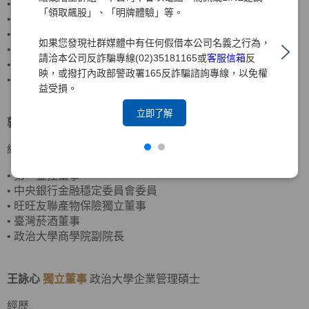
•
客思達-KY獨立董事
「領取飆股」、「明牌體驗」等。
•
財團法人聖嚴教育基金會監察人
•
財團法人法鼓山佛教基金會監察人
如果您發現社群媒體中有任何假借本公司名義之行為，
•
資誠聯合會計師事務所合夥會計師
請洽本公司反詐騙專線(02)35181165或
客服信箱
反
•
普華國際財務顧問(股)公司董事長
映，或撥打內政部警政署165反詐騙諮詢專線，以免權
•
中華民國北市會計師公會理事
益受損。
立即了解
郭炳伸
獨立董事
美國羅徹斯特大學經濟學博士
經歷
•
第一金控董事
•
中央銀行金融穩定委員會委員
•
旺旺友聯產物保險獨立董事
•
臺灣菸酒董事
•
政治大學商學院副院長
王詠心
獨立董事
政治大學企業管理碩士
經歷