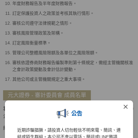
年度財務報告及半年度財務報告。
訂定保護投資人之政策並考核其執行情形。
審核公司遵守法律規範之情形。
審核風險管理政策及架構。
訂定風險衡量標準。
管理公司整體風險限額及各單位之風險限額。
審核依證券商財務報告編製準則第十條規定，需經主管機關核准
之會計政策變動及會計估計變動。
其他公司或主管機關規定之重大事項。
元大證券 - 審計委員會 成員名單
×
袁惠兒
召集人
美國密蘇里大學會計碩士、美國南伊利諾大學
公告
企管碩士
經歷
近期詐騙猖獗，請投資人切勿輕信不明來電、簡訊、連
結或陌生群組。本公司不會以電話、簡訊或LINE邀請