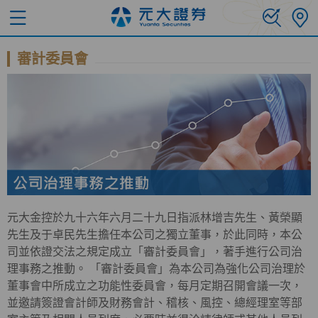
審計委員會
元大金控於九十六年六月二十九日指派林增吉先生、黃榮顯
先生及于卓民先生擔任本公司之獨立董事，於此同時，本公
司並依證交法之規定成立「審計委員會」，著手進行公司治
理事務之推動。 「審計委員會」為本公司為強化公司治理於
董事會中所成立之功能性委員會，每月定期召開會議一次，
並邀請簽證會計師及財務會計、稽核、風控、總經理室等部