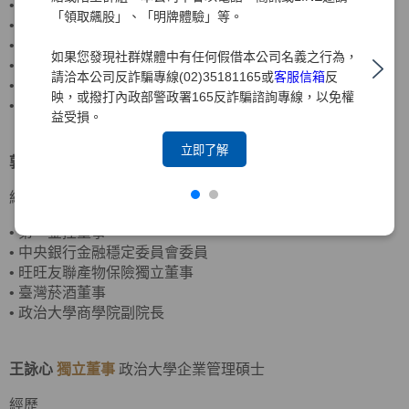
•
客思達-KY獨立董事
「領取飆股」、「明牌體驗」等。
•
財團法人聖嚴教育基金會監察人
•
財團法人法鼓山佛教基金會監察人
如果您發現社群媒體中有任何假借本公司名義之行為，
•
資誠聯合會計師事務所合夥會計師
請洽本公司反詐騙專線(02)35181165或
客服信箱
反
•
普華國際財務顧問(股)公司董事長
映，或撥打內政部警政署165反詐騙諮詢專線，以免權
•
中華民國北市會計師公會理事
益受損。
立即了解
郭炳伸
獨立董事
美國羅徹斯特大學經濟學博士
經歷
•
第一金控董事
•
中央銀行金融穩定委員會委員
•
旺旺友聯產物保險獨立董事
•
臺灣菸酒董事
•
政治大學商學院副院長
王詠心
獨立董事
政治大學企業管理碩士
經歷