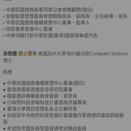
•
中華民國證券商業同業公會會務顧問(現任)
•
金融監督管理委員會證期局局長、副局長、主任秘書、組長
•
中華民國證券櫃檯買賣中心董事、監察人
•
保險事業發展中心董事
•
中美洲銀行駐中華民國(臺灣)國家辦事處代表
孫雅麗
獨立董事
美國加州大學洛杉磯分校Computer Science
博士
經歷
● 中華民國證券櫃檯買賣中心董事(現任)
● 數發部國家資通安全研究院董事
● 國家通訊傳播委員會委員、資安長
● 行政院科技會報科技計畫首席評議專家
● 臺灣大學資訊管理系系主任兼所長
● 科技部中央政府科技發展計畫審議作業資通訊建設群組委
員
●
考試院考選部高等暨普通考試典試委員