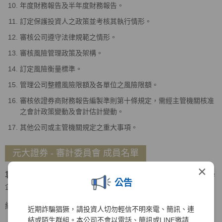
年度財務報告及半年度財務報告。
訂定保護投資人之政策並考核其執行情形。
審核公司遵守法律規範之情形。
審核風險管理政策及架構。
訂定風險衡量標準。
管理公司整體風險限額及各單位之風險限額。
審核依證券商財務報告編製準則第十條規定，需經主管機關核准
之會計政策變動及會計估計變動。
其他公司或主管機關規定之重大事項。
元大證券 - 審計委員會 成員名單
×
袁惠兒
召集人
美國密蘇里大學會計碩士、美國南伊利諾大學
公告
企管碩士
經歷
近期詐騙猖獗，請投資人切勿輕信不明來電、簡訊、連
結或陌生群組。本公司不會以電話、簡訊或LINE邀請