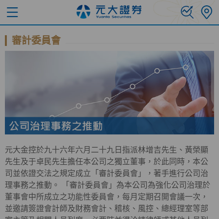
審計委員會
元大金控於九十六年六月二十九日指派林增吉先生、黃榮顯
先生及于卓民先生擔任本公司之獨立董事，於此同時，本公
司並依證交法之規定成立「審計委員會」，著手進行公司治
理事務之推動。 「審計委員會」為本公司為強化公司治理於
董事會中所成立之功能性委員會，每月定期召開會議一次，
並邀請簽證會計師及財務會計、稽核、風控、總經理室等部