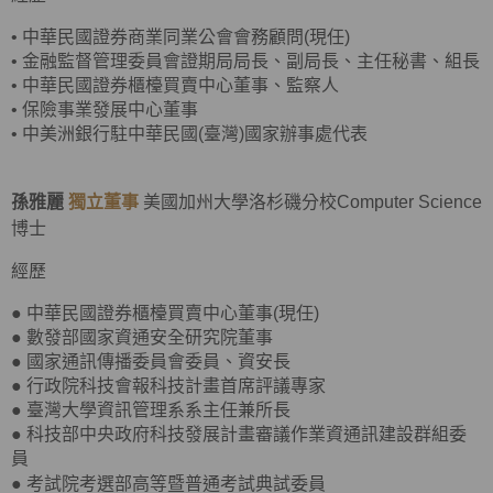
•
中華民國證券商業同業公會會務顧問(現任)
•
金融監督管理委員會證期局局長、副局長、主任秘書、組長
•
中華民國證券櫃檯買賣中心董事、監察人
•
保險事業發展中心董事
•
中美洲銀行駐中華民國(臺灣)國家辦事處代表
孫雅麗
獨立董事
美國加州大學洛杉磯分校Computer Science
博士
經歷
● 中華民國證券櫃檯買賣中心董事(現任)
● 數發部國家資通安全研究院董事
● 國家通訊傳播委員會委員、資安長
● 行政院科技會報科技計畫首席評議專家
● 臺灣大學資訊管理系系主任兼所長
● 科技部中央政府科技發展計畫審議作業資通訊建設群組委
員
●
考試院考選部高等暨普通考試典試委員