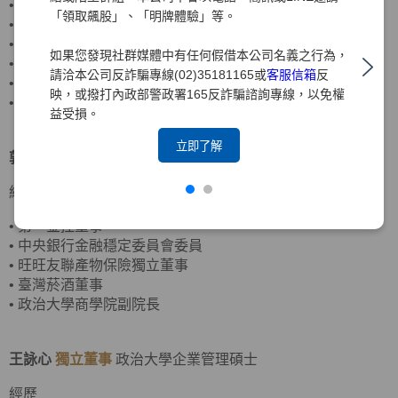
•
客思達-KY獨立董事
「領取飆股」、「明牌體驗」等。
•
財團法人聖嚴教育基金會監察人
•
財團法人法鼓山佛教基金會監察人
如果您發現社群媒體中有任何假借本公司名義之行為，
•
資誠聯合會計師事務所合夥會計師
請洽本公司反詐騙專線(02)35181165或
客服信箱
反
•
普華國際財務顧問(股)公司董事長
映，或撥打內政部警政署165反詐騙諮詢專線，以免權
•
中華民國北市會計師公會理事
益受損。
立即了解
郭炳伸
獨立董事
美國羅徹斯特大學經濟學博士
經歷
•
第一金控董事
•
中央銀行金融穩定委員會委員
•
旺旺友聯產物保險獨立董事
•
臺灣菸酒董事
•
政治大學商學院副院長
王詠心
獨立董事
政治大學企業管理碩士
經歷