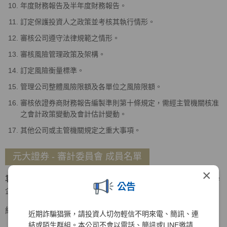
年度財務報告及半年度財務報告。
訂定保護投資人之政策並考核其執行情形。
審核公司遵守法律規範之情形。
審核風險管理政策及架構。
訂定風險衡量標準。
管理公司整體風險限額及各單位之風險限額。
審核依證券商財務報告編製準則第十條規定，需經主管機關核准
之會計政策變動及會計估計變動。
其他公司或主管機關規定之重大事項。
元大證券 - 審計委員會 成員名單
×
袁惠兒
召集人
美國密蘇里大學會計碩士、美國南伊利諾大學
公告
企管碩士
經歷
近期詐騙猖獗，請投資人切勿輕信不明來電、簡訊、連
結或陌生群組。本公司不會以電話、簡訊或LINE邀請