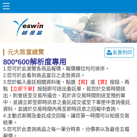
元大致富總覽
友善列印
800*600解析度專用
1.您可於此瀏覽各商品報價，報價欄位均可排序。
2.您可於此看到商品當日之走勢資訊。
3.您於輸入委託相關資料後，點選
【買】
或
【賣】
按鈕，再
點
【立即下單】
按鈕即可送出委託單，若您於交易時間送
出，則會送至交易所撮合，若於非交易時間則送至預約單
中，並請立即至即時訊息之委託成交或至下單匣中查詢委託
資料，並請於交易時間內再至即時訊息之回報中查詢。
4.主動式新聞及委託成交回報，讓您第一時間可以知道交易
結果。
5.您可於此查詢商品之每一筆分時表、分價表以及最佳五檔
報價。