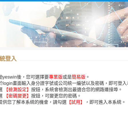
統登入
啟動yeswin後，您可選擇要
專業版
或是
簡易版
。
請於login畫面輸入身分證字號或公司統一編號以及密碼，即可登
選
【檢測設定】
按鈕，系統會檢測出最適合您的網路連接埠。
選
【密碼變更】
按鈕，可變更您的密碼。
為提供您了解本系統的機會，請勾選
【試用】
，即可進入本系統。