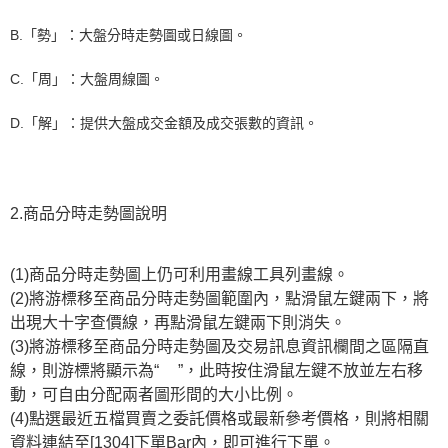
B.「勢」：
大盤分時走勢圖或日線圖。
C.「周」：
大盤周線圖。
D.「解」：
提供大盤成交金額及成交張數的資訊。
2.商品分時走勢圖說明
(1)商品分時走勢圖上仍可利用畫線工具列畫線。
(2)將游標移至商品分時走勢圖範圍內，點滑鼠左鍵兩下，將
出現大十字查價線，再點滑鼠左鍵兩下則消失。
(3)將游標移至商品分時走勢圖及交易訊息資訊欄間之區隔直
線，則游標將顯示為“
”，此時按住滑鼠左鍵不放並左右移
動，可自由分配兩者圖形間的大小比例。
(4)點選最近五檔買賣之委託價格或最新參考價格，則將相關
資料連結至[1304]下單Bar內，即可進行下單。