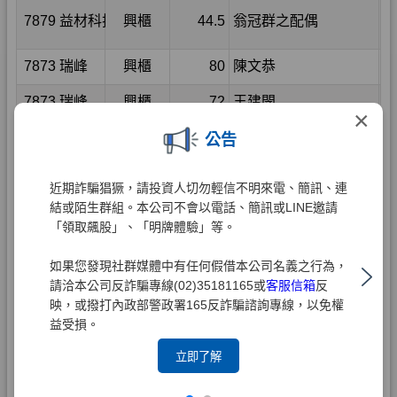
×
公告
近期詐騙猖獗，請投資人切勿輕信不明來電、簡訊、連
結或陌生群組。本公司不會以電話、簡訊或LINE邀請
「領取飆股」、「明牌體驗」等。
如果您發現社群媒體中有任何假借本公司名義之行為，
請洽本公司反詐騙專線(02)35181165或
客服信箱
反
映，或撥打內政部警政署165反詐騙諮詢專線，以免權
益受損。
立即了解