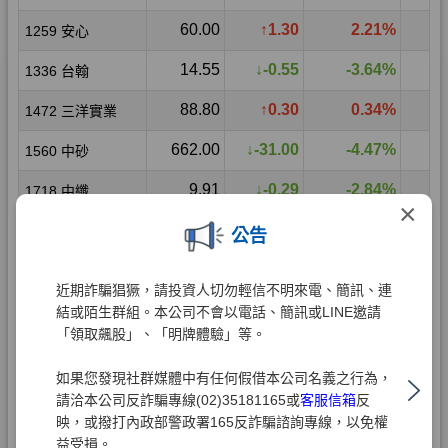
×
公告
近期詐騙猖獗，請投資人切勿輕信不明來電、簡訊、連
結或陌生群組。本公司不會以電話、簡訊或LINE邀請
「領取飆股」、「明牌體驗」等。
如果您發現社群媒體中有任何假借本公司名義之行為，
請洽本公司反詐騙專線(02)35181165或
客服信箱
反
映，或撥打內政部警政署165反詐騙諮詢專線，以免權
益受損。