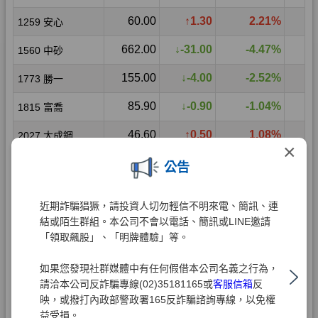
×
公告
近期詐騙猖獗，請投資人切勿輕信不明來電、簡訊、連
結或陌生群組。本公司不會以電話、簡訊或LINE邀請
「領取飆股」、「明牌體驗」等。
如果您發現社群媒體中有任何假借本公司名義之行為，
請洽本公司反詐騙專線(02)35181165或
客服信箱
反
映，或撥打內政部警政署165反詐騙諮詢專線，以免權
益受損。