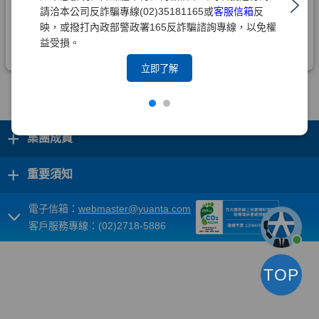
請洽本公司反詐騙專線(02)35181165或
客服信箱
反
映，或撥打內政部警政署165反詐騙諮詢專線，以免權
益受損。
立即了解
+
集團成員
+
重要須知
電子信箱：
webmaster@yuanta.com
客戶服務專線：(02)2718-5886
TOP