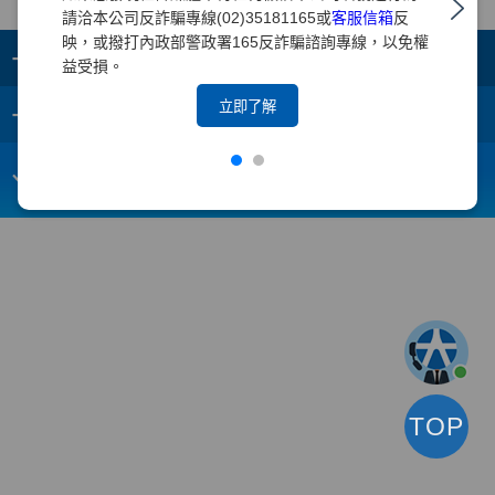
請洽本公司反詐騙專線(02)35181165或
客服信箱
反
映，或撥打內政部警政署165反詐騙諮詢專線，以免權
+
集團成員
益受損。
+
立即了解
重要須知
電子信箱：
webmaster@yuanta.com
客戶服務專線：(02)2718-5886
TOP