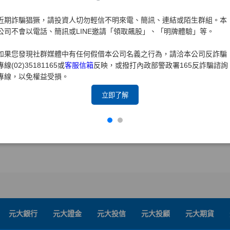
近期詐騙猖獗，請投資人切勿輕信不明來電、簡訊、連結或陌生群組。本
公司不會以電話、簡訊或LINE邀請「領取飆股」、「明牌體驗」等。
如果您發現社群媒體中有任何假借本公司名義之行為，請洽本公司反詐騙
專線(02)35181165或
客服信箱
反映，或撥打內政部警政署165反詐騙諮詢
專線，以免權益受損。
立即了解
元大銀行
元大證金
元大投信
元大投顧
元大期貨