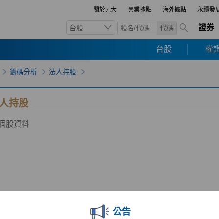
關於元大
營業據點
海外據點
永續發
證券
台股
代碼
台股
權證
籌碼分析
法人持股
人持股
個股資料
公告