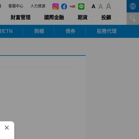
展
客服中心
人力資源
財富管理
國際金融
期貨
投顧
/ETN
興櫃
債券
股務代理
×