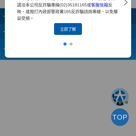
請洽本公司反詐騙專線(02)35181165或
客服信箱
反
映，或撥打內政部警政署165反詐騙諮詢專線，以免權
+
集團成員
益受損。
+
立即了解
重要須知
電子信箱：
webmaster@yuanta.com
客戶服務專線：(02)2718-5886
TOP