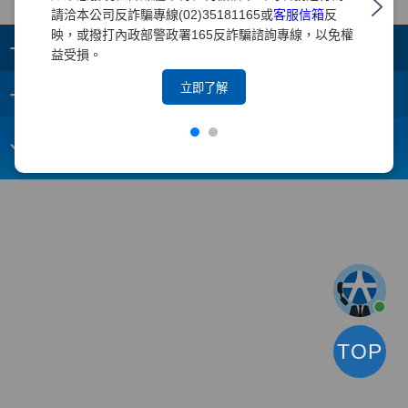
請洽本公司反詐騙專線(02)35181165或
客服信箱
反
映，或撥打內政部警政署165反詐騙諮詢專線，以免權
+
集團成員
益受損。
+
立即了解
重要須知
電子信箱：
webmaster@yuanta.com
客戶服務專線：(02)2718-5886
TOP