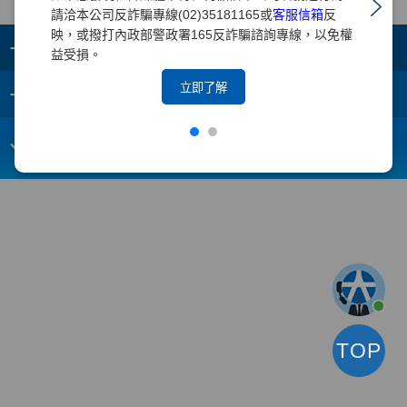
請洽本公司反詐騙專線(02)35181165或
客服信箱
反
映，或撥打內政部警政署165反詐騙諮詢專線，以免權
+
集團成員
益受損。
+
立即了解
重要須知
電子信箱：
webmaster@yuanta.com
客戶服務專線：(02)2718-5886
TOP