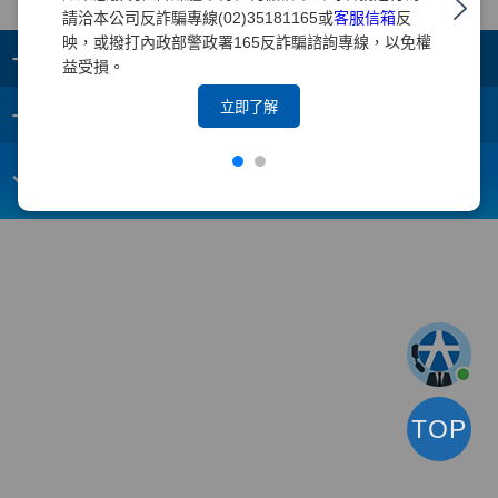
請洽本公司反詐騙專線(02)35181165或
客服信箱
反
映，或撥打內政部警政署165反詐騙諮詢專線，以免權
+
集團成員
益受損。
+
立即了解
重要須知
電子信箱：
webmaster@yuanta.com
客戶服務專線：(02)2718-5886
TOP