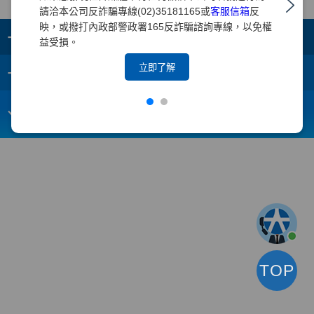
請洽本公司反詐騙專線(02)35181165或
客服信箱
反
映，或撥打內政部警政署165反詐騙諮詢專線，以免權
+
集團成員
益受損。
+
立即了解
重要須知
電子信箱：
webmaster@yuanta.com
客戶服務專線：(02)2718-5886
TOP