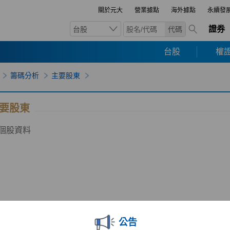
關於元大
營業據點
海外據點
永續發
證券
台股
代碼
台股
權證
籌碼分析
主要股東
要股東
個股資料
公告