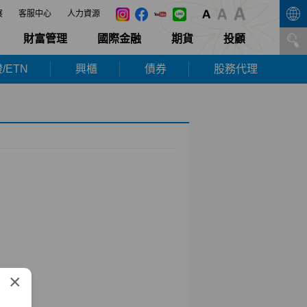
展
客服中心
人力資源
財富管理
國際金融
期貨
投顧
/ETN
興櫃
債券
股務代理
×