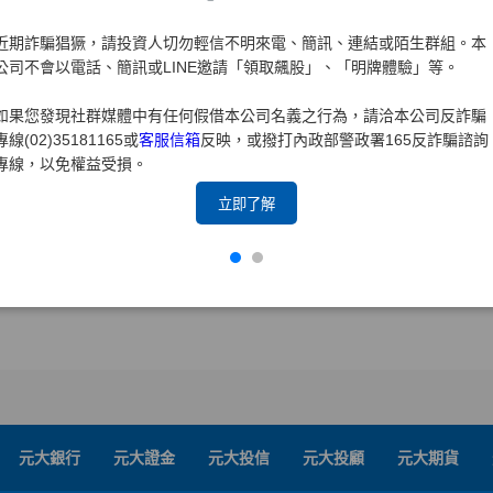
近期詐騙猖獗，請投資人切勿輕信不明來電、簡訊、連結或陌生群組。本
公司不會以電話、簡訊或LINE邀請「領取飆股」、「明牌體驗」等。
如果您發現社群媒體中有任何假借本公司名義之行為，請洽本公司反詐騙
專線(02)35181165或
客服信箱
反映，或撥打內政部警政署165反詐騙諮詢
專線，以免權益受損。
立即了解
元大銀行
元大證金
元大投信
元大投顧
元大期貨