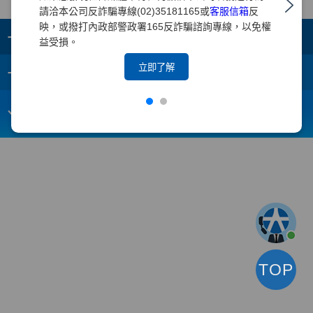
請洽本公司反詐騙專線(02)35181165或
客服信箱
反
映，或撥打內政部警政署165反詐騙諮詢專線，以免權
+
集團成員
益受損。
+
立即了解
重要須知
電子信箱：
webmaster@yuanta.com
客戶服務專線：(02)2718-5886
TOP