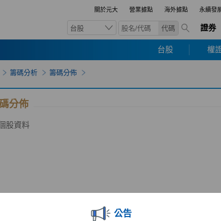
關於元大
營業據點
海外據點
永續發
證券
台股
代碼
台股
權證
籌碼分析
籌碼分佈
碼分佈
個股資料
公告