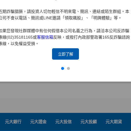
近期詐騙猖獗，請投資人切勿輕信不明來電、簡訊、連結或陌生群組。本
公司不會以電話、簡訊或LINE邀請「領取飆股」、「明牌體驗」等。
如果您發現社群媒體中有任何假借本公司名義之行為，請洽本公司反詐騙
專線(02)35181165或
客服信箱
反映，或撥打內政部警政署165反詐騙諮詢
專線，以免權益受損。
立即了解
元大銀行
元大證金
元大投信
元大投顧
元大期貨