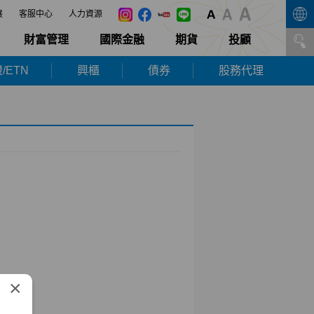
展
客服中心
人力資源
財富管理
國際金融
期貨
投顧
/ETN
興櫃
債券
股務代理
×