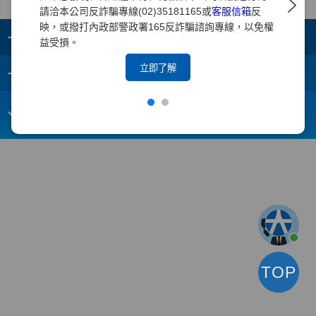
請洽本公司反詐騙專線(02)35181165或
客服信箱
反
映，或撥打內政部警政署165反詐騙諮詢專線，以免權
+
集團成員
益受損。
+
立即了解
重要須知
電子信箱：
webmaster@yuanta.com
客戶服務專線：(02)2718-5886
TOP