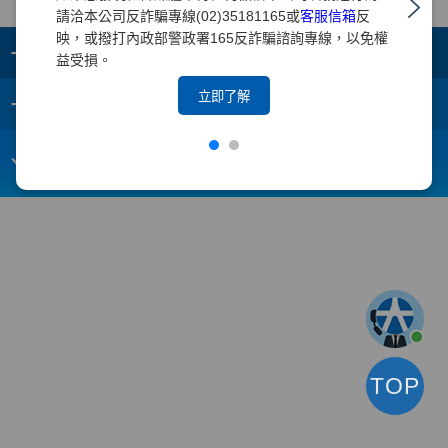
請洽本公司反詐騙專線(02)35181165或
客服信箱
反
映，或撥打內政部警政署165反詐騙諮詢專線，以免權
+
集團成員
益受損。
+
立即了解
重要須知
電子信箱：
webmaster@yuanta.com
客戶服務專線：(02)2718-5886
TOP