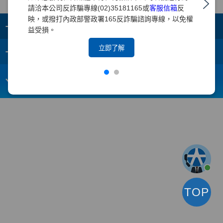
請洽本公司反詐騙專線(02)35181165或
客服信箱
反
映，或撥打內政部警政署165反詐騙諮詢專線，以免權
+
集團成員
益受損。
+
立即了解
重要須知
電子信箱：
webmaster@yuanta.com
客戶服務專線：(02)2718-5886
TOP