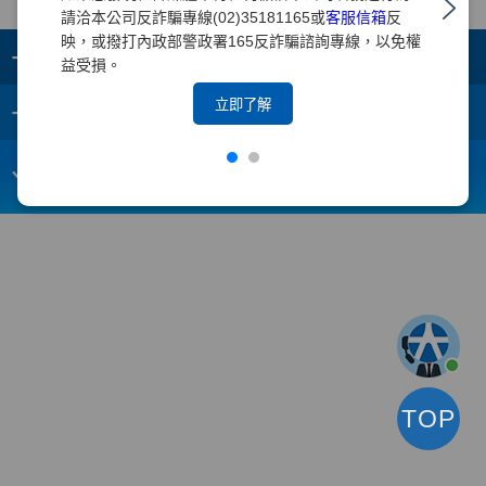
請洽本公司反詐騙專線(02)35181165或
客服信箱
反
映，或撥打內政部警政署165反詐騙諮詢專線，以免權
+
集團成員
益受損。
+
立即了解
重要須知
電子信箱：
webmaster@yuanta.com
客戶服務專線：(02)2718-5886
TOP