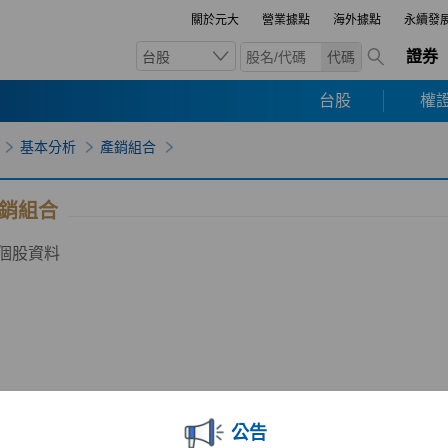
關於元大
營業據點
海外據點
永續發
證券
台股
代碼
台股
權證
基本分析
產銷組合
銷組合
個股資料
公告