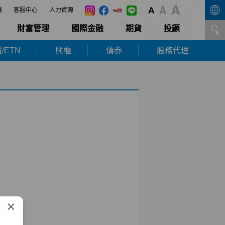
展
客服中心
人力資源
財富管理
國際金融
期貨
投顧
/ETN
興櫃
債券
股務代理
×