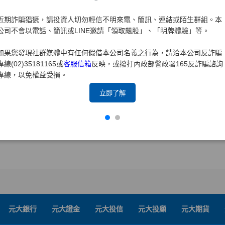
近期詐騙猖獗，請投資人切勿輕信不明來電、簡訊、連結或陌生群組。本
公司不會以電話、簡訊或LINE邀請「領取飆股」、「明牌體驗」等。
如果您發現社群媒體中有任何假借本公司名義之行為，請洽本公司反詐騙
專線(02)35181165或
客服信箱
反映，或撥打內政部警政署165反詐騙諮詢
專線，以免權益受損。
立即了解
元大銀行
元大證金
元大投信
元大投顧
元大期貨