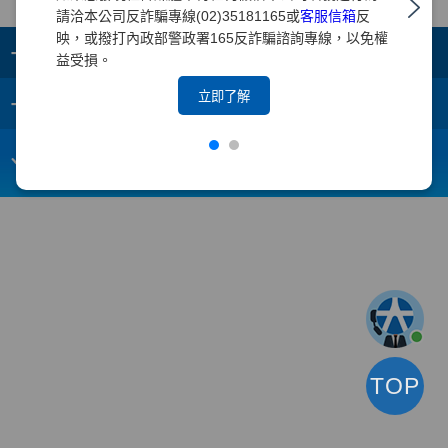
請洽本公司反詐騙專線(02)35181165或
客服信箱
反
映，或撥打內政部警政署165反詐騙諮詢專線，以免權
+
集團成員
益受損。
+
立即了解
重要須知
電子信箱：
webmaster@yuanta.com
客戶服務專線：(02)2718-5886
TOP