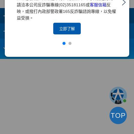
請洽本公司反詐騙專線(02)35181165或
客服信箱
反
映，或撥打內政部警政署165反詐騙諮詢專線，以免權
+
集團成員
益受損。
+
立即了解
重要須知
電子信箱：
webmaster@yuanta.com
客戶服務專線：(02)2718-5886
TOP