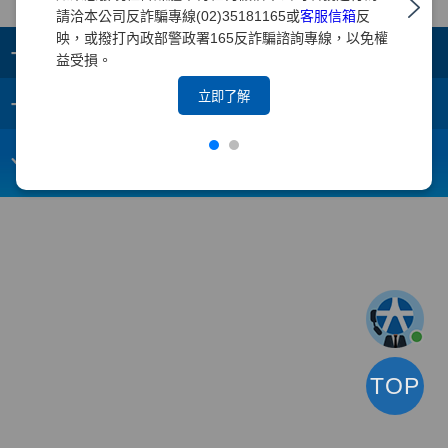
請洽本公司反詐騙專線(02)35181165或
客服信箱
反
映，或撥打內政部警政署165反詐騙諮詢專線，以免權
+
集團成員
益受損。
+
立即了解
重要須知
電子信箱：
webmaster@yuanta.com
客戶服務專線：(02)2718-5886
TOP