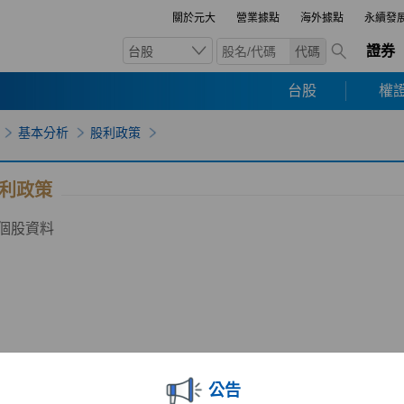
關於元大
營業據點
海外據點
永續發
證券
台股
代碼
台股
權證
基本分析
股利政策
利政策
個股資料
公告