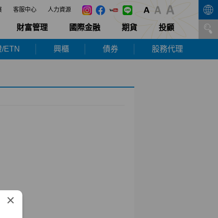
展
客服中心
人力資源
財富管理
國際金融
期貨
投顧
/ETN
興櫃
債券
股務代理
×