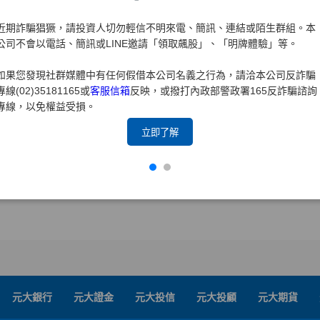
近期詐騙猖獗，請投資人切勿輕信不明來電、簡訊、連結或陌生群組。本
公司不會以電話、簡訊或LINE邀請「領取飆股」、「明牌體驗」等。
如果您發現社群媒體中有任何假借本公司名義之行為，請洽本公司反詐騙
專線(02)35181165或
客服信箱
反映，或撥打內政部警政署165反詐騙諮詢
專線，以免權益受損。
立即了解
元大銀行
元大證金
元大投信
元大投顧
元大期貨