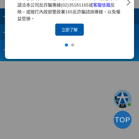
請洽本公司反詐騙專線(02)35181165或
客服信箱
反
映，或撥打內政部警政署165反詐騙諮詢專線，以免權
+
集團成員
益受損。
+
立即了解
重要須知
電子信箱：
webmaster@yuanta.com
客戶服務專線：(02)2718-5886
TOP